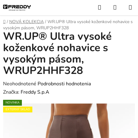
Prejsť
Hľadať
NÁKUP
na
KOŠÍK
obsah
Domov
/
NOVÁ KOLEKCIA
/
WR.UP® Ultra vysoké koženkové nohavice s
vysokým pásom, WRUP2HHF328
WR.UP® Ultra vysoké
koženkové nohavice s
vysokým pásom,
WRUP2HHF328
Priemerné
Neohodnotené
Podrobnosti hodnotenia
hodnotenie
Značka:
Freddy S.p.A
produktu
NOVINKA
je
EXTERNÝ SKLAD
0,0
z
5