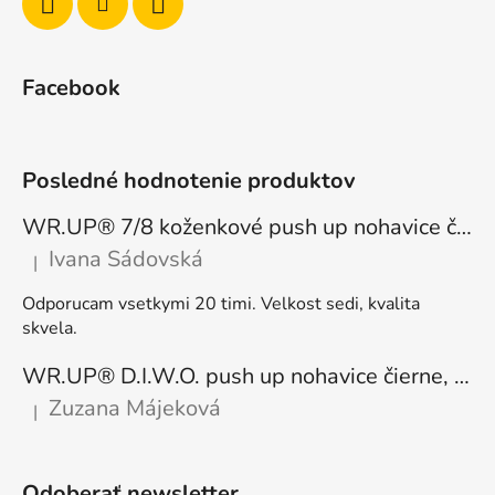
Facebook
Posledné hodnotenie produktov
WR.UP® 7/8 koženkové push up nohavice čierne, vysoký pás RE(MOVE) WRUP4HC006PREC, N
Ivana Sádovská
|
Hodnotenie produktu je 5 z 5 hviezdičiek.
Odporucam vsetkymi 20 timi. Velkost sedi, kvalita
skvela.
WR.UP® D.I.W.O. push up nohavice čierne, zateplené, regular pás, WRUP1RF444, N
Zuzana Májeková
|
Hodnotenie produktu je 5 z 5 hviezdičiek.
Odoberať newsletter