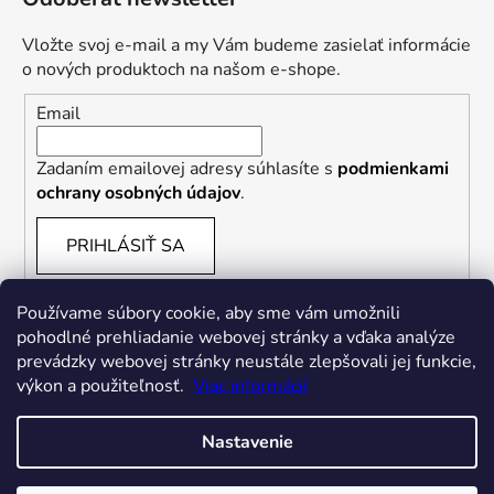
Vložte svoj e-mail a my Vám budeme zasielať informácie
o nových produktoch na našom e-shope.
Email
Zadaním emailovej adresy súhlasíte s
podmienkami
ochrany osobných údajov
.
PRIHLÁSIŤ SA
Používame súbory cookie, aby sme vám umožnili
pohodlné prehliadanie webovej stránky a vďaka analýze
prevádzky webovej stránky neustále zlepšovali jej funkcie,
výkon a použiteľnosť.
Viac informácií
Nastavenie
Vytvoril Shoptet