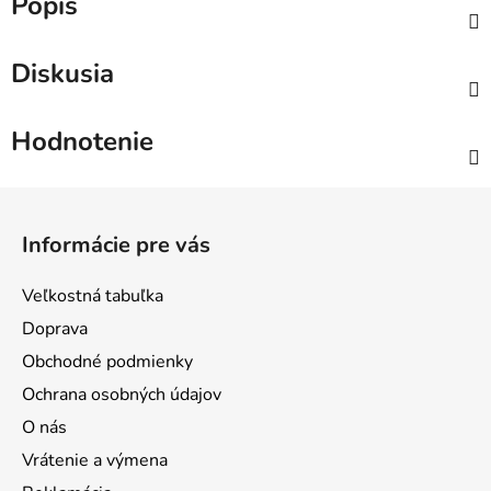
Popis
Diskusia
Hodnotenie
Z
á
Informácie pre vás
p
ä
Veľkostná tabuľka
t
Doprava
i
Obchodné podmienky
e
Ochrana osobných údajov
O nás
Vrátenie a výmena