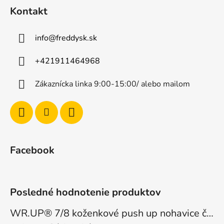
Kontakt
info
@
freddysk.sk
+421911464968
Zákaznícka linka 9:00-15:00/ alebo mailom
Facebook
Posledné hodnotenie produktov
WR.UP® 7/8 koženkové push up nohavice čierne, vysoký pás RE(MOVE) WRUP4HC006PREC, N