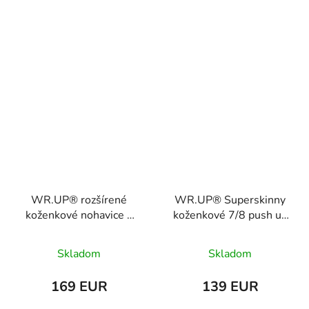
WR.UP® rozšírené
WR.UP® Superskinny
koženkové nohavice s
koženkové 7/8 push up
vysokým pásom,
nohavcie s vysokým
WRUP11SHS435
pásom,
Skladom
Skladom
WRUP4HC006V
169 EUR
139 EUR