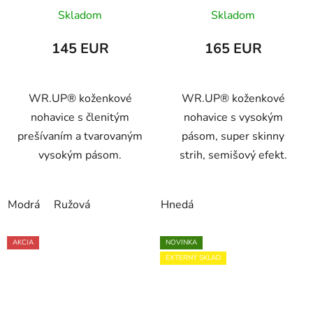
tvarovaným vysokým
strih, semišový efekt,
Skladom
Skladom
pásom,
WRUP47HF2515
WRUP11HS314
145 EUR
165 EUR
WR.UP® koženkové
WR.UP® koženkové
nohavice s členitým
nohavice s vysokým
prešívaním a tvarovaným
pásom, super skinny
vysokým pásom.
strih, semišový efekt.
Modrá
Ružová
Hnedá
AKCIA
NOVINKA
EXTERNÝ SKLAD