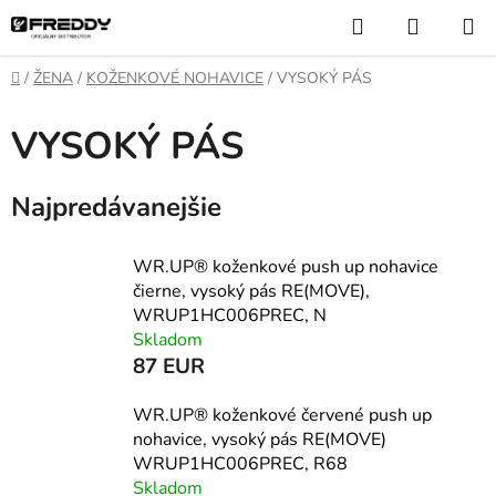
Prejsť
Hľadať
NÁKUP
na
KOŠÍK
obsah
Domov
/
ŽENA
/
KOŽENKOVÉ NOHAVICE
/
VYSOKÝ PÁS
VYSOKÝ PÁS
Najpredávanejšie
WR.UP® koženkové push up nohavice
čierne, vysoký pás RE(MOVE),
WRUP1HC006PREC, N
Skladom
87 EUR
WR.UP® koženkové červené push up
nohavice, vysoký pás RE(MOVE)
WRUP1HC006PREC, R68
Skladom