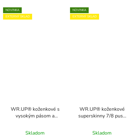
NOVINKA
NOVINKA
EXTERNÝ SKLAD
EXTERNÝ SKLAD
WR.UP® koženkové s
WR.UP® koženkové
vysokým pásom a
superskinny 7/8 push
lesklým efektom,
up nohavice s vysokým
WRUP2HF348
pásom,
Skladom
Skladom
WRUP4HC006P