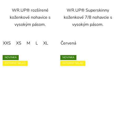
WR.UP® rozšírené
WR.UP® Superskinny
koženkové nohavice s
koženkové 7/8 nohavcie s
vysokým pásom.
vysokým pásom.
XXS
XS
M
L
XL
Červená
NOVINKA
NOVINKA
EXTERNÝ SKLAD
EXTERNÝ SKLAD