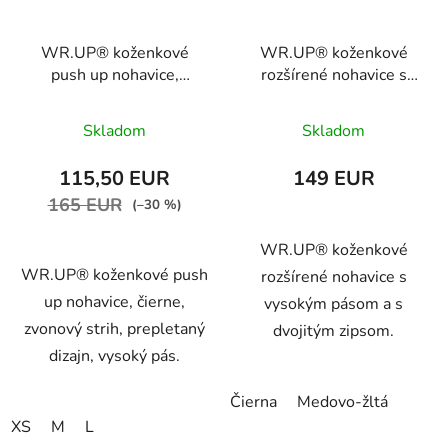
WR.UP® koženkové
WR.UP® koženkové
push up nohavice,
rozšírené nohavice s
čierne, zvonový strih,
vysokým pásom a s
prepletaný dizajn,
dvojitým zipsom,
Skladom
Skladom
vysoký pás,
WRUP24HS315
WRUP47HS2612, N
115,50 EUR
149 EUR
165 EUR
(–30 %)
WR.UP® koženkové
WR.UP® koženkové push
rozšírené nohavice s
up nohavice, čierne,
vysokým pásom a s
zvonový strih, prepletaný
dvojitým zipsom.
dizajn, vysoký pás.
Čierna
Medovo-žltá
XS
M
L