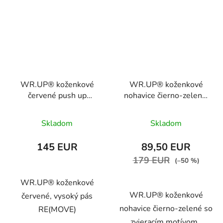
WR.UP® koženkové
WR.UP® koženkové
červené push up
nohavice čierno-zelené,
nohavice, vysoký pás
zvonové, 7/8, vysoký
RE(MOVE)
pás RE(MOVE),
Skladom
Skladom
WRUP1HC006PREC,
WRUP31HF308,
R68
ANI63V
145 EUR
89,50 EUR
179 EUR
(–50 %)
WR.UP® koženkové
WR.UP® koženkové
červené, vysoký pás
nohavice čierno-zelené so
RE(MOVE)
zvieracím motívom ,