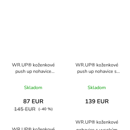
WR.UP® koženkové
WR.UP® koženkové
push up nohavice
push up nohavice s
čierne, vysoký pás
vysokým pásom,
RE(MOVE),
WRUP1HC006V
Skladom
Skladom
WRUP1HC006PREC, N
87 EUR
139 EUR
145 EUR
(–40 %)
WR.UP® koženkové
WR.UP® koženkové
nohavice s vysokým