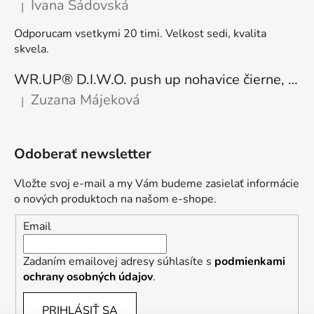
Ivana Sádovská
|
Hodnotenie produktu je 5 z 5 hviezdičiek.
Odporucam vsetkymi 20 timi. Velkost sedi, kvalita
skvela.
WR.UP® D.I.W.O. push up nohavice čierne, zateplené, regular pás, WRUP1RF444, N
Zuzana Májeková
|
Hodnotenie produktu je 5 z 5 hviezdičiek.
Odoberať newsletter
Vložte svoj e-mail a my Vám budeme zasielať informácie
o nových produktoch na našom e-shope.
Email
Zadaním emailovej adresy súhlasíte s
podmienkami
ochrany osobných údajov
.
PRIHLÁSIŤ SA