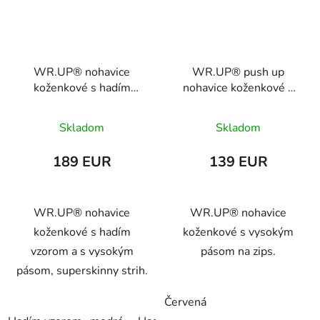
WR.UP® nohavice
WR.UP® push up
koženkové s hadím
nohavice koženkové s
vzorom a s vysokým
vysokým pásom,
pásom, WRUP2HF330
WRUP1HC006P
Skladom
Skladom
189 EUR
139 EUR
WR.UP® nohavice
WR.UP® nohavice
koženkové s hadím
koženkové s vysokým
vzorom a s vysokým
pásom na zips.
pásom, superskinny strih.
Červená