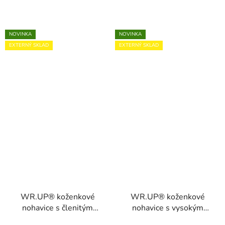
NOVINKA
NOVINKA
EXTERNÝ SKLAD
EXTERNÝ SKLAD
WR.UP® koženkové
WR.UP® koženkové
nohavice s členitým
nohavice s vysokým
prešívaním a
pásom, super skinny