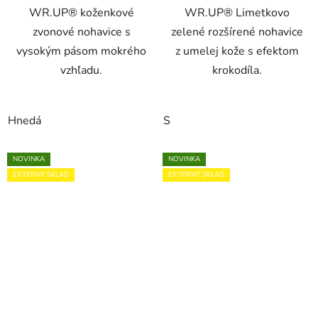
WR.UP® koženkové
WR.UP® Limetkovo
zvonové nohavice s
zelené rozšírené nohavice
vysokým pásom mokrého
z umelej kože s efektom
vzhľadu.
krokodíla.
Hnedá
S
NOVINKA
NOVINKA
EXTERNÝ SKLAD
EXTERNÝ SKLAD