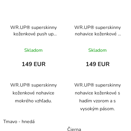
WR.UP® superskinny
WR.UP® superskinny
koženkové push up
nohavice koženkové s
nohavice mokrého
hadím vzorom a s
vzhľadu, WRUP4HF248
vysokým pásom,
Skladom
Skladom
WRUP2HS287
149 EUR
149 EUR
WR.UP® superskinny
WR.UP® superskinny
koženkové nohavice
nohavice koženkové s
mokrého vzhľadu.
hadím vzorom a s
vysokým pásom.
Tmavo - hnedá
Čierna