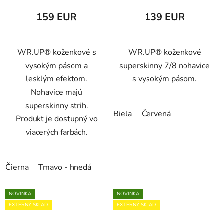
159 EUR
139 EUR
WR.UP® koženkové s
WR.UP® koženkové
vysokým pásom a
superskinny 7/8 nohavice
lesklým efektom.
s vysokým pásom.
Nohavice majú
superskinny strih.
Biela
Červená
Produkt je dostupný vo
viacerých farbách.
Čierna
Tmavo - hnedá
NOVINKA
NOVINKA
EXTERNÝ SKLAD
EXTERNÝ SKLAD