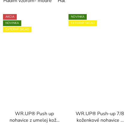
Hadím vzorom- modré
Hadím vzorom- zelené
AKCIA
NOVINKA
NOVINKA
EXTERNÝ SKLAD
EXTERNÝ SKLAD
WR.UP® Push up
WR.UP® Push-up 7/8
nohavice z umelej kože
koženkové nohavice s
s vysokým pásom,
vysokým pásom a
WRUP2HC006PREC
prekrížením,