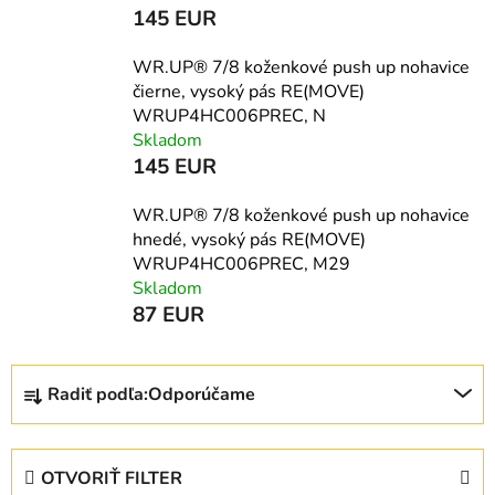
145 EUR
WR.UP® 7/8 koženkové push up nohavice
čierne, vysoký pás RE(MOVE)
WRUP4HC006PREC, N
Skladom
145 EUR
WR.UP® 7/8 koženkové push up nohavice
hnedé, vysoký pás RE(MOVE)
WRUP4HC006PREC, M29
Skladom
87 EUR
R
Radiť podľa:
Odporúčame
a
d
e
OTVORIŤ FILTER
n