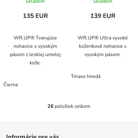
Skladom
Skladom
WRUP1HF309
135 EUR
139 EUR
WR.UP® Tvarujúce
WR.UP® Ultra vysoké
nohavice s vysokým
koženkové nohavice s
pásom z lesklej umelej
vysokým pásom.
kože.
Tmavo hnedá
Čierna
26
položiek celkom
O
v
l
Z
á
á
d
Informácie pre vás