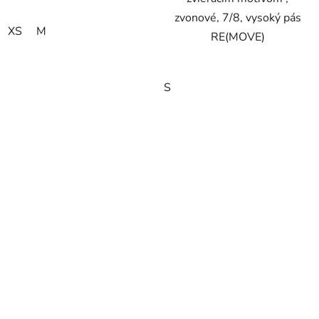
zvonové, 7/8, vysoký pás
XS
M
RE(MOVE)
S