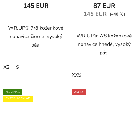
M29
produktu
145 EUR
87 EUR
je
145 EUR
(–40 %)
5,0
z
WR.UP® 7/8 koženkové
WR.UP® 7/8 koženkové
5
nohavice čierne, vysoký
nohavice hnedé, vysoký
hviezdičiek.
pás
pás
XS
S
XXS
NOVINKA
AKCIA
EXTERNÝ SKLAD