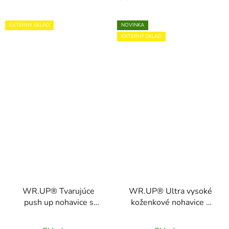
EXTERNÝ SKLAD
NOVINKA
EXTERNÝ SKLAD
WR.UP® Tvarujúce
WR.UP® Ultra vysoké
push up nohavice s
koženkové nohavice s
vysokým pásom z
vysokým pásom,
lesklej umelej kože,
WRUP2HHF328