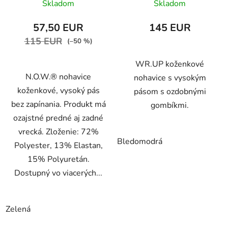
Skladom
Skladom
WRUP2SHS2549
57,50 EUR
145 EUR
115 EUR
(–50 %)
WR.UP koženkové
N.O.W.® nohavice
nohavice s vysokým
koženkové, vysoký pás
pásom s ozdobnými
bez zapínania. Produkt má
gombíkmi.
ozajstné predné aj zadné
vrecká. Zloženie: 72%
Bledomodrá
Polyester, 13% Elastan,
15% Polyuretán.
Dostupný vo viacerých...
Zelená