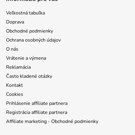
p
a
ä
c
Veľkostná tabuľka
t
i
Doprava
e
i
p
Obchodné podmienky
e
r
Ochrana osobných údajov
v
O nás
k
y
Vrátenie a výmena
v
Reklamácia
ý
Často kladené otázky
p
i
Kontakt
s
Cookies
u
Prihlásenie affiliate partnera
Registrácia affiliate partnera
Affiliate marketing - Obchodné podmienky