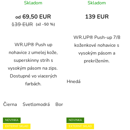
Skladom
Skladom
WRUP4HS311
69,50 EUR
139 EUR
od
139 EUR
(až –50 %)
WR.UP® Push-up 7/8
WR.UP® Push up
koženkové nohavice s
nohavice z umelej kože,
vysokým pásom a
superskinny strih s
prekrížením.
vysokým pásom na zips.
Dostupné vo viacerých
Hnedá
farbách.
Čierna
Svetlomodrá
Bordová
Medovo-žltá
Svetlo h
NOVINKA
NOVINKA
EXTERNÝ SKLAD
EXTERNÝ SKLAD