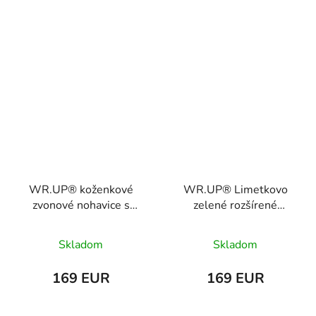
WR.UP® koženkové
WR.UP® Limetkovo
zvonové nohavice s
zelené rozšírené
vysokým pásom
nohavice z umelej kože
mokrého vzhľadu,
s efektom krokodíla,
Skladom
Skladom
WRUP11SHS435
WRUP11HS012
169 EUR
169 EUR