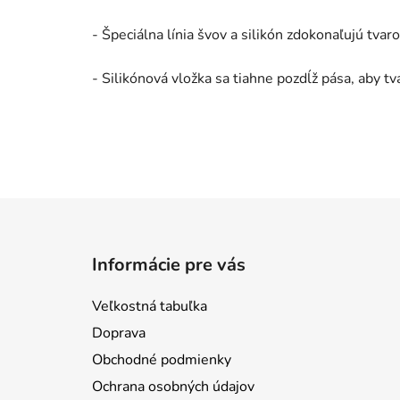
- Špeciálna línia švov a silikón zdokonaľujú tvar
- Silikónová vložka sa tiahne pozdĺž pása, aby t
Z
á
Informácie pre vás
p
ä
Veľkostná tabuľka
t
Doprava
i
Obchodné podmienky
e
Ochrana osobných údajov