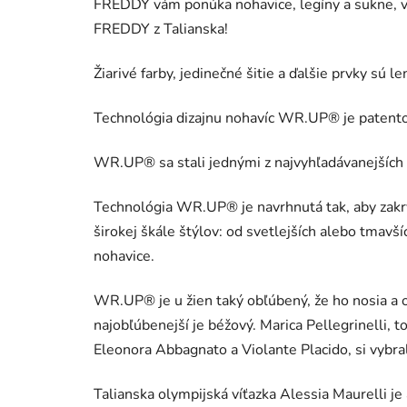
FREDDY vám ponúka nohavice, legíny a sukne, v k
FREDDY z Talianska!
Žiarivé farby, jedinečné šitie a ďalšie prvky sú 
Technológia dizajnu nohavíc WR.UP® je patentov
WR.UP® sa stali jednými z najvyhľadávanejších 
Technológia WR.UP® je navrhnutá tak, aby zakryla
širokej škále štýlov: od svetlejších alebo tmavš
nohavice.
WR.UP® je u žien taký obľúbený, že ho nosia a o
najobľúbenejší je béžový. Marica Pellegrinelli
Eleonora Abbagnato a Violante Placido, si vybra
Talianska olympijská víťazka Alessia Maurelli j