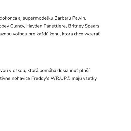
a dokonca aj supermodelku Barbaru Palvin,
bbey Clancy, Hayden Panettiere, Britney Spears,
ťaznou voľbou pre každú ženu, ktorá chce vyzerať
vou vložkou, ktorá pomáha dosiahnuť plnší,
novatívne nohavice Freddy's WR.UP® majú všetky