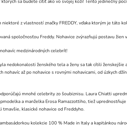
torých sa budete cítiť ako vo svojej koži! Tento jedinečný poc
len niektoré z vlastností značky FREDDY, vďaka ktorým je táto k
aná spoločnosťou Freddy. Nohavice zvýrazňujú postavu žien vď
nohavíc medzinárodných celebrít!
 nedokonalosti ženského tela a ženy sa tak cítili ženskejšie a
ích nohavíc až po nohavice s rovnými nohavicami, od úzkych dží
dporúčajú mnohé celebrity zo šoubiznisu. Laura Chiatti upredn
, topmodelka a manželka Erosa Ramazzottiho, tiež uprednostňuj
li tmavšie, klasické nohavice od Freddyho.
e ambasádorkou kolekcie 100 % Made in Italy a kapitánkou náro