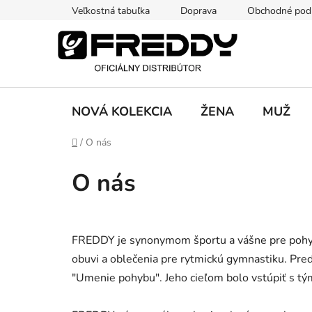
Prejsť
Veľkostná tabuľka
Doprava
Obchodné pod
na
obsah
NOVÁ KOLEKCIA
ŽENA
MUŽ
Domov
/
O nás
O nás
FREDDY je synonymom športu a vášne pre pohyb. 
obuvi a oblečenia pre rytmickú gymnastiku. Pred
"Umenie pohybu". Jeho cieľom bolo vstúpiť s tým