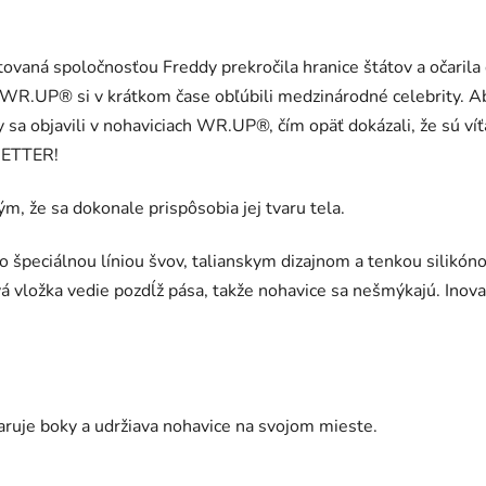
tovaná spoločnosťou Freddy prekročila hranice štátov a očaril
e WR.UP® si v krátkom čase obľúbili medzinárodné celebrity. A
 sa objavili v nohaviciach WR.UP®, čím opäť dokázali, že sú ví
BETTER!
 že sa dokonale prispôsobia jej tvaru tela.
peciálnou líniou švov, talianskym dizajnom a tenkou silikóno
nová vložka vedie pozdĺž pása, takže nohavice sa nešmýkajú. I
varuje boky a udržiava nohavice na svojom mieste.