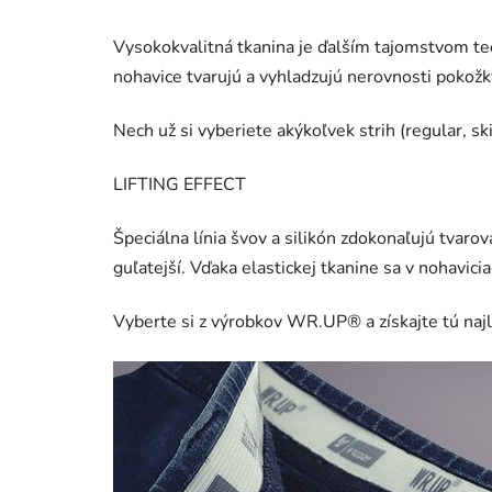
Vysokokvalitná tkanina je ďalším tajomstvom t
nohavice tvarujú a vyhladzujú nerovnosti pokožky
Nech už si vyberiete akýkoľvek strih (regular, s
LIFTING EFFECT
Špeciálna línia švov a silikón zdokonaľujú tvarov
guľatejší. Vďaka elastickej tkanine sa v nohavici
Vyberte si z výrobkov WR.UP® a získajte tú najl