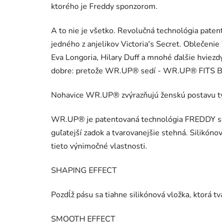
ktorého je Freddy sponzorom.
A to nie je všetko. Revolučná technológia paten
jedného z anjelikov Victoria's Secret. Oblečeni
Eva Longoria, Hilary Duff a mnohé ďalšie hviezdy
dobre: pretože WR.UP® sedí - WR.UP® FITS 
Nohavice WR.UP® zvýrazňujú ženskú postavu tým,
WR.UP® je patentovaná technológia FREDDY so š
guľatejší zadok a tvarovanejšie stehná. Silikó
tieto výnimočné vlastnosti.
SHAPING EFFECT
Pozdĺž pásu sa tiahne silikónová vložka, ktorá t
SMOOTH EFFECT