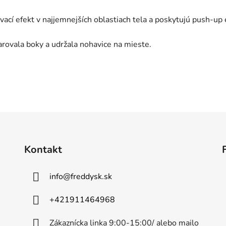
ovací efekt v najjemnejších oblastiach tela a poskytujú push-up 
varovala boky a udržala nohavice na mieste.
Kontakt
info
@
freddysk.sk
+421911464968
Zákaznícka linka 9:00-15:00/ alebo mailo