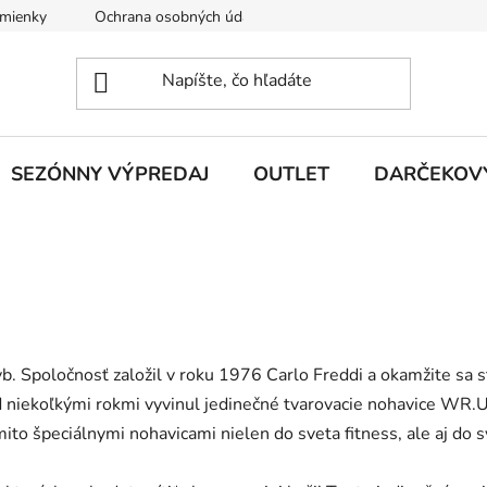
mienky
Ochrana osobných údajov
O nás
Vrátenie a 
SEZÓNNY VÝPREDAJ
OUTLET
DARČEKOV
Spoločnosť založil v roku 1976 Carlo Freddi a okamžite sa s
 niekoľkými rokmi vyvinul jedinečné tvarovacie nohavice WR.UP 
ito špeciálnymi nohavicami nielen do sveta fitness, ale aj do 