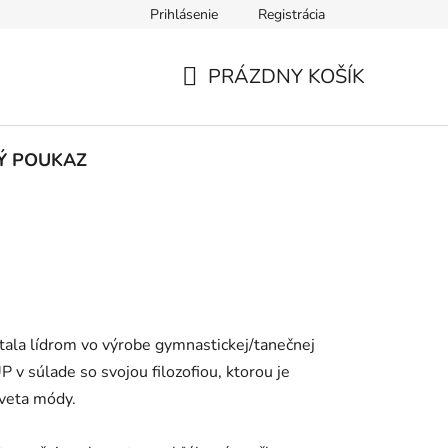
Prihlásenie
Registrácia
výmena
Reklamácia
Často kladené otázky
Kontakt
PRÁZDNY KOŠÍK
NÁKUPNÝ
KOŠÍK
Ý POUKAZ
tala lídrom vo výrobe gymnastickej/tanečnej
v súlade so svojou filozofiou, ktorou je
sveta módy.