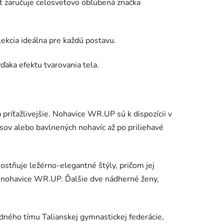
it zaručuje celosvetovo obľúbená značka
olekcia ideálna pre každú postavu.
aka efektu tvarovania tela.
 príťažlivejšie. Nohavice WR.UP sú k dispozícii v
nsov alebo bavlnených nohavíc až po priliehavé
ostňuje ležérno-elegantné štýly, pričom jej
e nohavice WR.UP. Ďalšie dve nádherné ženy,
dného tímu Talianskej gymnastickej federácie,