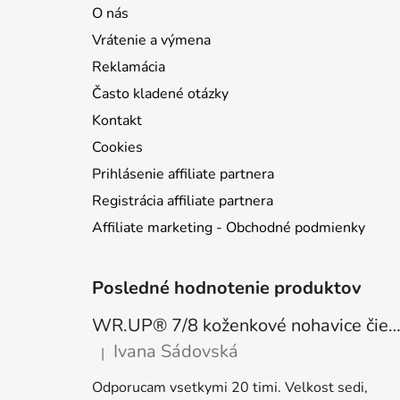
O nás
Vrátenie a výmena
Reklamácia
Často kladené otázky
Kontakt
Cookies
Prihlásenie affiliate partnera
Registrácia affiliate partnera
Affiliate marketing - Obchodné podmienky
Posledné hodnotenie produktov
WR.UP® 7/8 koženkové nohavice čierne, vysoký pás RE(MOVE) WRUP4HC006P
Ivana Sádovská
|
Hodnotenie produktu je 5 z 5 hviezdičiek.
Odporucam vsetkymi 20 timi. Velkost sedi,