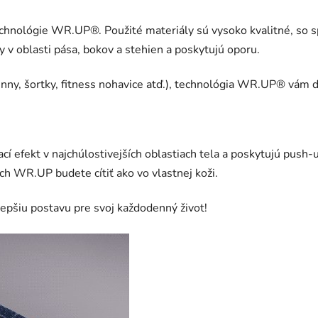
echnológie WR.UP®. Použité materiály sú vysoko kvalitné, s
 v oblasti pása, bokov a stehien a poskytujú oporu.
kinny, šortky, fitness nohavice atď.), technológia WR.UP® vám 
ací efekt v najchúlostivejších oblastiach tela a poskytujú push
ach WR.UP budete cítiť ako vo vlastnej koži.
epšiu postavu pre svoj každodenný život!