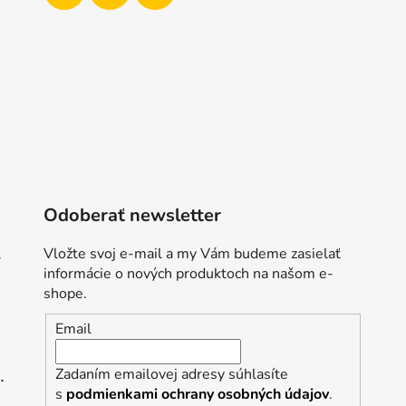
p
i
s
u
Odoberať newsletter
HC006PREC, N
Vložte svoj e-mail a my Vám budeme zasielať
informácie o nových produktoch na našom e-
shope.
Email
, regular pás, WRUP1RF444, N
Zadaním emailovej adresy súhlasíte
s
podmienkami ochrany osobných údajov
.