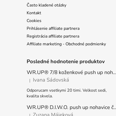
Často kladené otázky
Kontakt
Cookies
Prihlásenie affiliate partnera
Registrácia affiliate partnera
Affiliate marketing - Obchodné podmienky
Posledné hodnotenie produktov
WR.UP® 7/8 koženkové push up nohavice čierne, vysoký pás RE(MOVE) WRUP4
Ivana Sádovská
|
Hodnotenie produktu je 5 z 5 hviezdičiek.
Odporucam vsetkymi 20 timi. Velkost sedi,
kvalita skvela.
WR.UP® D.I.W.O. push up nohavice čierne, zateplené
Zuzana Májeková
|