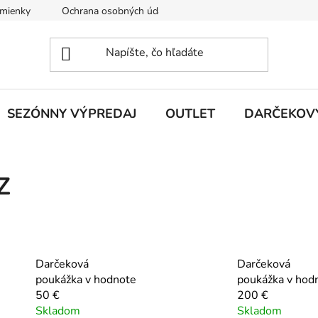
mienky
Ochrana osobných údajov
O nás
Vrátenie a 
SEZÓNNY VÝPREDAJ
OUTLET
DARČEKOV
Z
Darčeková
Darčeková
poukážka v hodnote
poukážka v hod
50 €
200 €
Skladom
Skladom