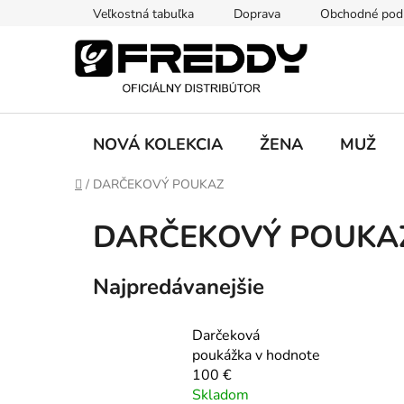
Prejsť
Veľkostná tabuľka
Doprava
Obchodné pod
na
obsah
NOVÁ KOLEKCIA
ŽENA
MUŽ
Domov
/
DARČEKOVÝ POUKAZ
DARČEKOVÝ POUKA
Najpredávanejšie
Darčeková
poukážka v hodnote
100 €
Skladom