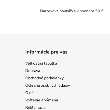
Darčeková poukážka v hodnote 50 €
Z
á
Informácie pre vás
p
ä
Veľkostná tabuľka
t
Doprava
i
Obchodné podmienky
e
Ochrana osobných údajov
O nás
Vrátenie a výmena
Reklamácia