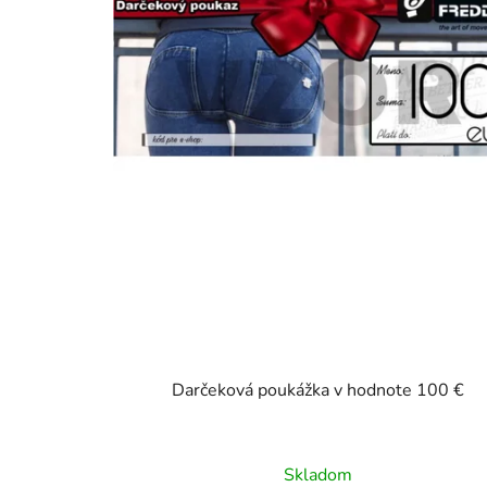
u
k
t
o
v
Darčeková poukážka v hodnote 100 €
Skladom