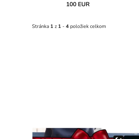
100 EUR
Stránka
1
z
1
-
4
položiek celkom
V
ý
p
i
s
p
r
o
d