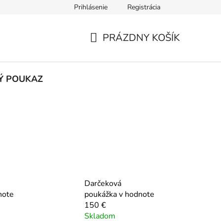
Prihlásenie
Registrácia
výmena
Reklamácia
Často kladené otázky
Kontakt
PRÁZDNY KOŠÍK
NÁKUPNÝ
KOŠÍK
Ý POUKAZ
Darčeková
note
poukážka v hodnote
150 €
Skladom