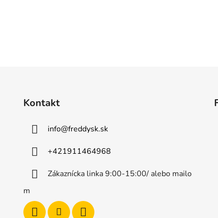
O
v
l
á
d
Kontakt
a
c
i
info
@
freddysk.sk
e
p
+421911464968
r
v
Zákaznícka linka 9:00-15:00/ alebo mailo
k
m
y
v
ý