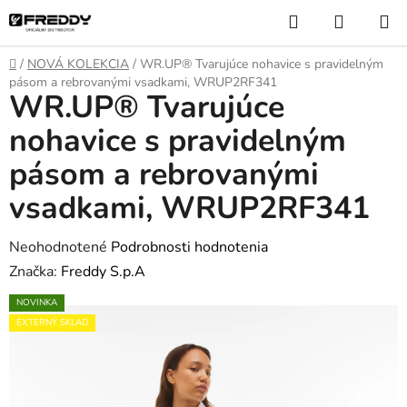
Prejsť
Hľadať
NÁKUP
na
KOŠÍK
obsah
Domov
/
NOVÁ KOLEKCIA
/
WR.UP® Tvarujúce nohavice s pravidelným
pásom a rebrovanými vsadkami, WRUP2RF341
WR.UP® Tvarujúce
nohavice s pravidelným
pásom a rebrovanými
vsadkami, WRUP2RF341
Priemerné
Neohodnotené
Podrobnosti hodnotenia
hodnotenie
Značka:
Freddy S.p.A
produktu
NOVINKA
je
EXTERNÝ SKLAD
0,0
z
5