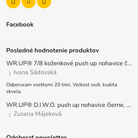
Facebook
Posledné hodnotenie produktov
WR.UP® 7/8 koženkové push up nohavice čierne, vysoký pás RE(MOVE) WRUP4HC006PREC, N
Ivana Sádovská
|
Hodnotenie produktu je 5 z 5 hviezdičiek.
Odporucam vsetkymi 20 timi. Velkost sedi, kvalita
skvela.
WR.UP® D.I.W.O. push up nohavice čierne, zateplené, regular pás, WRUP1RF444, N
Zuzana Májeková
|
Hodnotenie produktu je 5 z 5 hviezdičiek.
Odoberať newsletter