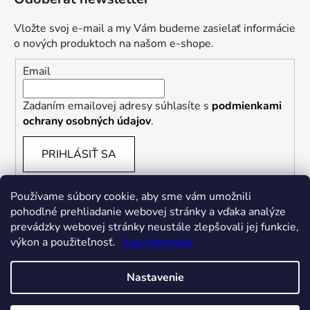
Vložte svoj e-mail a my Vám budeme zasielať informácie
o nových produktoch na našom e-shope.
Email
Zadaním emailovej adresy súhlasíte s
podmienkami
ochrany osobných údajov
.
PRIHLÁSIŤ SA
Používame súbory cookie, aby sme vám umožnili
pohodlné prehliadanie webovej stránky a vďaka analýze
prevádzky webovej stránky neustále zlepšovali jej funkcie,
výkon a použiteľnosť.
Viac informácií
Nastavenie
Vytvoril Shoptet