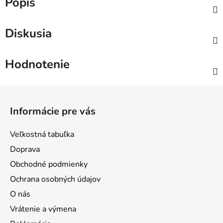
Popis
Diskusia
Hodnotenie
Z
á
Informácie pre vás
p
ä
Veľkostná tabuľka
t
Doprava
i
Obchodné podmienky
e
Ochrana osobných údajov
O nás
Vrátenie a výmena