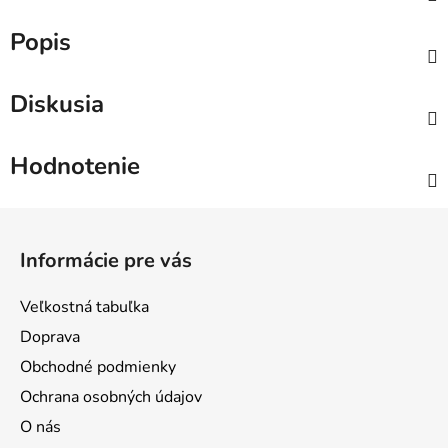
Popis
Diskusia
Hodnotenie
Z
á
Informácie pre vás
p
ä
Veľkostná tabuľka
t
Doprava
i
Obchodné podmienky
e
Ochrana osobných údajov
O nás