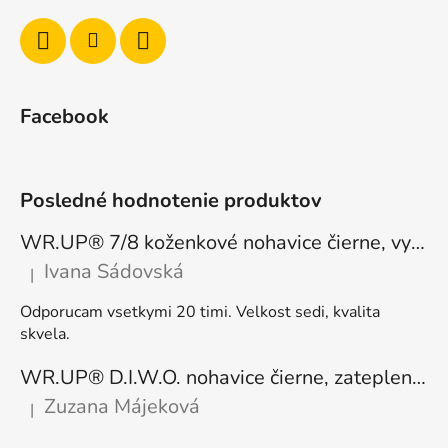
Facebook
Posledné hodnotenie produktov
WR.UP® 7/8 koženkové nohavice čierne, vysoký pás RE(MOVE) WRUP4HC006PREC, N
Ivana Sádovská
|
Hodnotenie produktu je 5 z 5 hviezdičiek.
Odporucam vsetkymi 20 timi. Velkost sedi, kvalita
skvela.
WR.UP® D.I.W.O. nohavice čierne, zateplené, regular pás, WRUP1RF444, N
Zuzana Májeková
|
Hodnotenie produktu je 5 z 5 hviezdičiek.