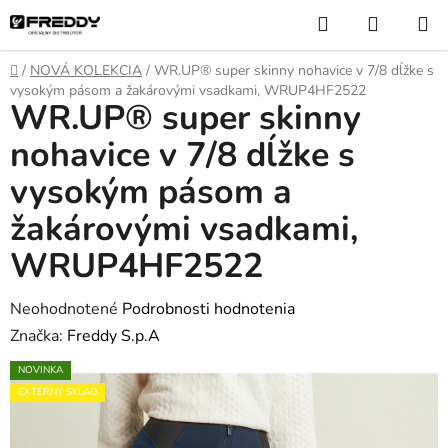
Prejsť
Hľadať
NÁKUP
na
KOŠÍK
obsah
Domov
/
NOVÁ KOLEKCIA
/
WR.UP® super skinny nohavice v 7/8 dĺžke s
vysokým pásom a žakárovými vsadkami, WRUP4HF2522
WR.UP® super skinny
nohavice v 7/8 dĺžke s
vysokým pásom a
žakárovými vsadkami,
WRUP4HF2522
Priemerné
Neohodnotené
Podrobnosti hodnotenia
hodnotenie
Značka:
Freddy S.p.A
produktu
NOVINKA
je
EXTERNÝ SKLAD
0,0
z