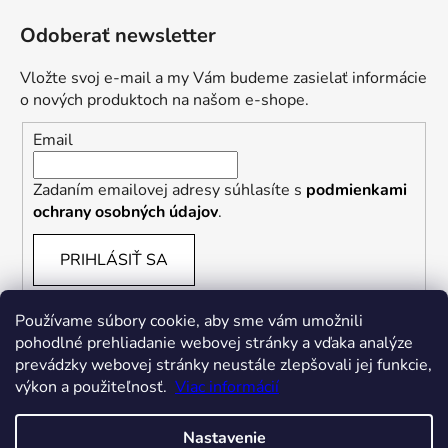
Odoberať newsletter
Vložte svoj e-mail a my Vám budeme zasielať informácie
o nových produktoch na našom e-shope.
Email
Zadaním emailovej adresy súhlasíte s
podmienkami
ochrany osobných údajov
.
PRIHLÁSIŤ SA
Používame súbory cookie, aby sme vám umožnili
pohodlné prehliadanie webovej stránky a vďaka analýze
prevádzky webovej stránky neustále zlepšovali jej funkcie,
výkon a použiteľnosť.
Viac informácií
Nastavenie