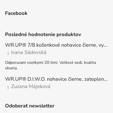
Facebook
Posledné hodnotenie produktov
WR.UP® 7/8 koženkové nohavice čierne, vysoký pás RE(MOVE) WRUP4HC006PREC, N
Ivana Sádovská
|
Hodnotenie produktu je 5 z 5 hviezdičiek.
Odporucam vsetkymi 20 timi. Velkost sedi, kvalita
skvela.
WR.UP® D.I.W.O. nohavice čierne, zateplené, regular pás, WRUP1RF444, N
Zuzana Májeková
|
Hodnotenie produktu je 5 z 5 hviezdičiek.
Odoberať newsletter