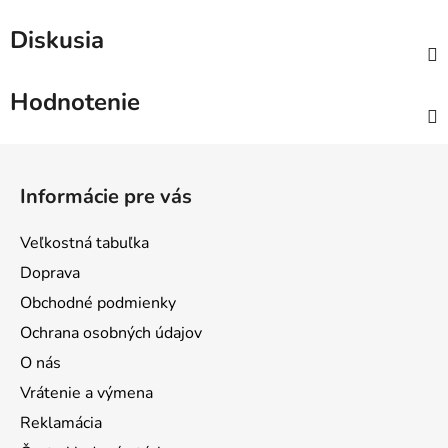
Diskusia
Hodnotenie
Z
á
Informácie pre vás
p
ä
Veľkostná tabuľka
t
Doprava
i
Obchodné podmienky
e
Ochrana osobných údajov
O nás
Vrátenie a výmena
Reklamácia