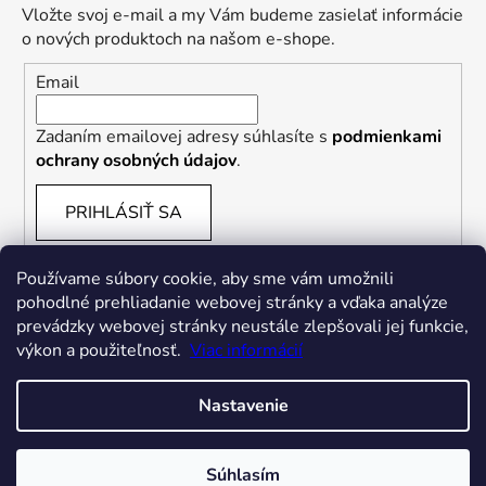
Vložte svoj e-mail a my Vám budeme zasielať informácie
o nových produktoch na našom e-shope.
Email
Zadaním emailovej adresy súhlasíte s
podmienkami
ochrany osobných údajov
.
PRIHLÁSIŤ SA
Používame súbory cookie, aby sme vám umožnili
pohodlné prehliadanie webovej stránky a vďaka analýze
prevádzky webovej stránky neustále zlepšovali jej funkcie,
výkon a použiteľnosť.
Viac informácií
Nastavenie
Vytvoril Shoptet
Súhlasím
Copyright 2026
FREDDYSLOVAKIA
. Všetky práva