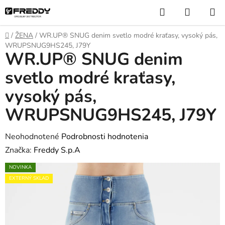
Prejsť
Hľadať
NÁKUP
na
KOŠÍK
obsah
Domov
/
ŽENA
/
WR.UP® SNUG denim svetlo modré kraťasy, vysoký pás,
WRUPSNUG9HS245, J79Y
WR.UP® SNUG denim
svetlo modré kraťasy,
vysoký pás,
WRUPSNUG9HS245, J79Y
Priemerné
Neohodnotené
Podrobnosti hodnotenia
hodnotenie
Značka:
Freddy S.p.A
produktu
NOVINKA
je
EXTERNÝ SKLAD
0,0
z
5