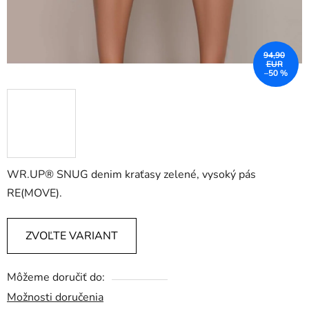
94,90
EUR
–50 %
WR.UP® SNUG denim kraťasy zelené, vysoký pás
RE(MOVE).
ZVOĽTE VARIANT
Môžeme doručiť do:
Možnosti doručenia