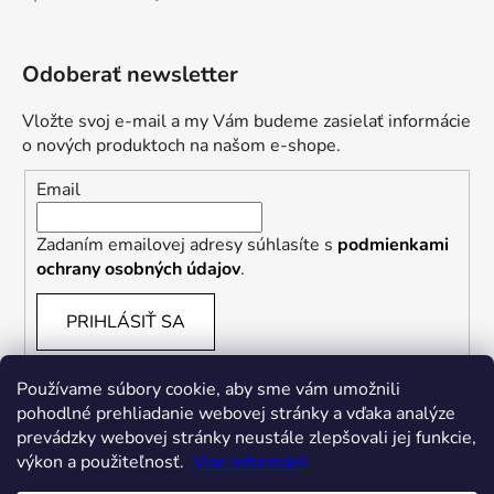
Hodnotenie produktu je 5 z 5 hviezdičiek.
Odoberať newsletter
Vložte svoj e-mail a my Vám budeme zasielať informácie
o nových produktoch na našom e-shope.
Email
Zadaním emailovej adresy súhlasíte s
podmienkami
ochrany osobných údajov
.
PRIHLÁSIŤ SA
Používame súbory cookie, aby sme vám umožnili
pohodlné prehliadanie webovej stránky a vďaka analýze
prevádzky webovej stránky neustále zlepšovali jej funkcie,
výkon a použiteľnosť.
Viac informácií