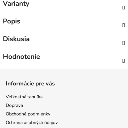
Varianty
Popis
Diskusia
Hodnotenie
Z
á
Informácie pre vás
p
ä
Veľkostná tabuľka
t
Doprava
i
Obchodné podmienky
e
Ochrana osobných údajov