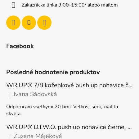
Zákaznícka linka 9:00-15:00/ alebo mailom
Facebook
Posledné hodnotenie produktov
WR.UP® 7/8 koženkové push up nohavice čierne, vysoký pás RE(MOVE) WRUP4HC006PREC, N
Ivana Sádovská
|
Hodnotenie produktu je 5 z 5 hviezdičiek.
Odporucam vsetkymi 20 timi. Velkost sedi, kvalita
skvela.
WR.UP® D.I.W.O. push up nohavice čierne, zateplené, regular pás, WRUP1RF444, N
Zuzana Májeková
|