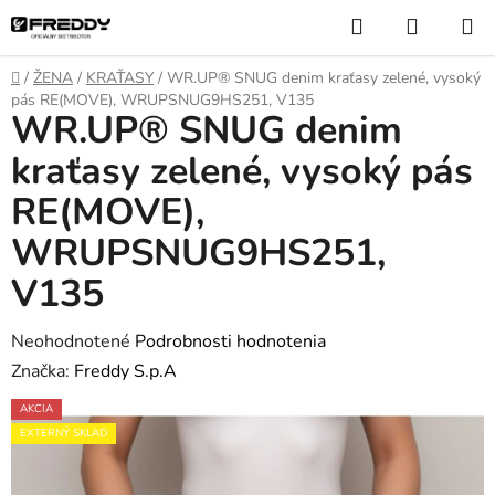
Prejsť
Hľadať
NÁKUP
na
KOŠÍK
obsah
Domov
/
ŽENA
/
KRAŤASY
/
WR.UP® SNUG denim kraťasy zelené, vysoký
pás RE(MOVE), WRUPSNUG9HS251, V135
WR.UP® SNUG denim
kraťasy zelené, vysoký pás
RE(MOVE),
WRUPSNUG9HS251,
V135
Priemerné
Neohodnotené
Podrobnosti hodnotenia
hodnotenie
Značka:
Freddy S.p.A
produktu
AKCIA
je
EXTERNÝ SKLAD
0,0
z