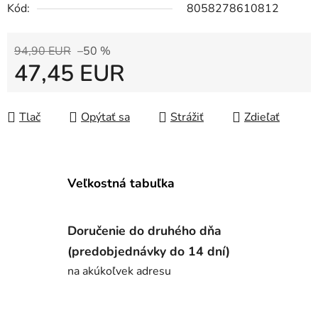
Kód:
8058278610812
94,90 EUR
–50 %
47,45 EUR
Jednotková cena:
Tlač
Opýtať sa
Strážiť
Zdieľať
Veľkostná tabuľka
Doručenie do druhého dňa
(predobjednávky do 14 dní)
na akúkoľvek adresu