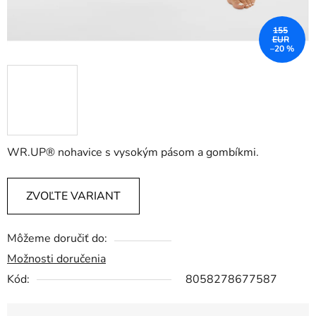
155
EUR
–20 %
WR.UP® nohavice s vysokým pásom a gombíkmi.
ZVOĽTE VARIANT
Môžeme doručiť do:
Možnosti doručenia
Kód:
8058278677587