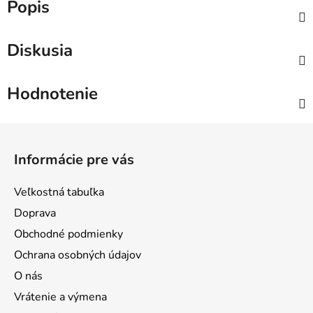
Popis
Diskusia
Hodnotenie
Z
á
Informácie pre vás
p
ä
Veľkostná tabuľka
t
Doprava
i
Obchodné podmienky
e
Ochrana osobných údajov
O nás
Vrátenie a výmena