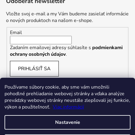
Odoberať newsletter
Vložte svoj e-mail a my Vám budeme zasielať informácie
o nových produktoch na našom e-shope.
Email
Zadaním emailovej adresy súhlasíte s
podmienkami
ochrany osobných údajov
.
PRIHLÁSIŤ SA
Používame súbory cookie, aby sme vám umožnili
pohodlné prehliadanie webovej stránky a vďaka analýze
prevádzky webovej stránky neustále zlepšovali jej funkcie,
výkon a použiteľnosť.
Viac informácií
Nastavenie