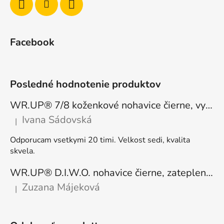
Facebook
Posledné hodnotenie produktov
WR.UP® 7/8 koženkové nohavice čierne, vysoký pás RE(MOVE) WRUP4HC006PREC, N
Ivana Sádovská
|
Hodnotenie produktu je 5 z 5 hviezdičiek.
Odporucam vsetkymi 20 timi. Velkost sedi, kvalita
skvela.
WR.UP® D.I.W.O. nohavice čierne, zateplené, regular pás, WRUP1RF444, N
Zuzana Májeková
|
Hodnotenie produktu je 5 z 5 hviezdičiek.