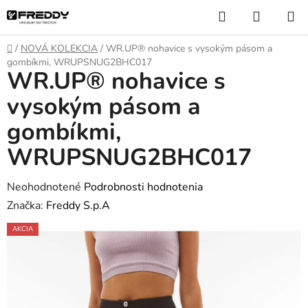
Prejsť
Hľadať
NÁKUP
na
KOŠÍK
obsah
Domov
/
NOVÁ KOLEKCIA
/
WR.UP® nohavice s vysokým pásom a
gombíkmi, WRUPSNUG2BHC017
WR.UP® nohavice s
vysokým pásom a
gombíkmi,
WRUPSNUG2BHC017
Priemerné
Neohodnotené
Podrobnosti hodnotenia
hodnotenie
Značka:
Freddy S.p.A
produktu
AKCIA
je
0,0
z
5