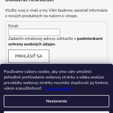
Vložte svoj e-mail a my Vám budeme zasielať informácie
o nových produktoch na našom e-shope.
Email
Zadaním emailovej adresy súhlasíte s
podmienkami
ochrany osobných údajov
.
PRIHLÁSIŤ SA
Používame súbory cookie, aby sme vám umožnili
pohodlné prehliadanie webovej stránky a vďaka analýze
prevádzky webovej stránky neustále zlepšovali jej funkcie,
výkon a použiteľnosť.
Viac informácií
Nastavenie
Vytvoril Shoptet