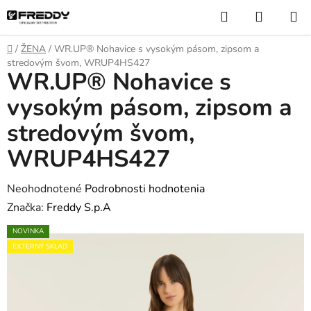
Prejsť
Hľadať
NÁKUP
na
KOŠÍK
obsah
Domov
/
ŽENA
/
WR.UP® Nohavice s vysokým pásom, zipsom a
stredovým švom, WRUP4HS427
WR.UP® Nohavice s
vysokým pásom, zipsom a
stredovým švom,
WRUP4HS427
Priemerné
Neohodnotené
Podrobnosti hodnotenia
hodnotenie
Značka:
Freddy S.p.A
produktu
NOVINKA
je
EXTERNÝ SKLAD
0,0
z
5