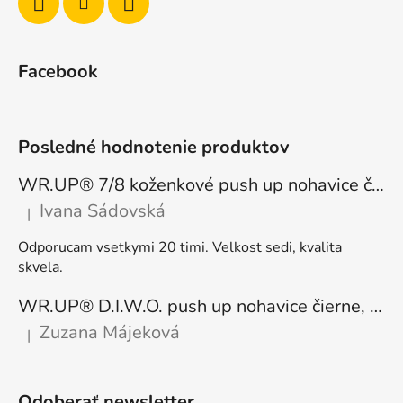
Facebook
Posledné hodnotenie produktov
WR.UP® 7/8 koženkové push up nohavice čierne, vysoký pás RE(MOVE) WRUP4HC006PREC, N
Ivana Sádovská
|
Hodnotenie produktu je 5 z 5 hviezdičiek.
Odporucam vsetkymi 20 timi. Velkost sedi, kvalita
skvela.
WR.UP® D.I.W.O. push up nohavice čierne, zateplené, regular pás, WRUP1RF444, N
Zuzana Májeková
|
Hodnotenie produktu je 5 z 5 hviezdičiek.
Odoberať newsletter