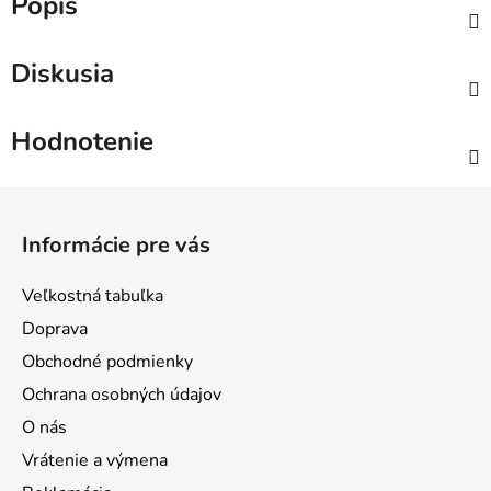
Popis
Diskusia
Hodnotenie
Z
á
Informácie pre vás
p
ä
Veľkostná tabuľka
t
Doprava
i
Obchodné podmienky
e
Ochrana osobných údajov
O nás
Vrátenie a výmena