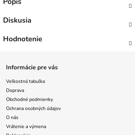
Popis
Diskusia
Hodnotenie
Z
á
Informácie pre vás
p
ä
Veľkostná tabuľka
t
Doprava
i
Obchodné podmienky
e
Ochrana osobných údajov
O nás
Vrátenie a výmena