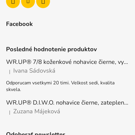
Facebook
Posledné hodnotenie produktov
WR.UP® 7/8 koženkové nohavice čierne, vysoký pás RE(MOVE) WRUP4HC006PREC, N
Ivana Sádovská
|
Hodnotenie produktu je 5 z 5 hviezdičiek.
Odporucam vsetkymi 20 timi. Velkost sedi, kvalita
skvela.
WR.UP® D.I.W.O. nohavice čierne, zateplené, regular pás, WRUP1RF444, N
Zuzana Májeková
|
Hodnotenie produktu je 5 z 5 hviezdičiek.
Odoberať newsletter