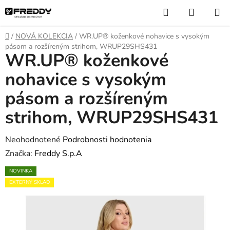
Prejsť
Hľadať
NÁKUP
na
KOŠÍK
obsah
Domov
/
NOVÁ KOLEKCIA
/
WR.UP® koženkové nohavice s vysokým
pásom a rozšíreným strihom, WRUP29SHS431
WR.UP® koženkové
nohavice s vysokým
pásom a rozšíreným
strihom, WRUP29SHS431
Priemerné
Neohodnotené
Podrobnosti hodnotenia
hodnotenie
Značka:
Freddy S.p.A
produktu
NOVINKA
je
EXTERNÝ SKLAD
0,0
z
5