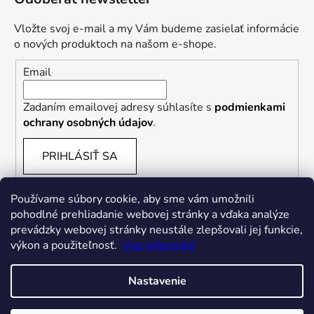
Vložte svoj e-mail a my Vám budeme zasielať informácie
o nových produktoch na našom e-shope.
Email
Zadaním emailovej adresy súhlasíte s
podmienkami
ochrany osobných údajov
.
PRIHLÁSIŤ SA
Používame súbory cookie, aby sme vám umožnili
pohodlné prehliadanie webovej stránky a vďaka analýze
prevádzky webovej stránky neustále zlepšovali jej funkcie,
výkon a použiteľnosť.
Viac informácií
Nastavenie
Vytvoril Shoptet