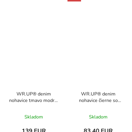
WR.UP® denim
WR.UP® denim
nohavice tmavo modré,
nohavice čierne so
7/8, vysoký pás
žltým šitím, 7/8, vysoký
RE(MOVE)
pás RE(MOVE)
Skladom
Skladom
WRUP4HC002ORG,
WRUP4HC002ORG,
J0B
J7Y
139 EUR
83,40 EUR