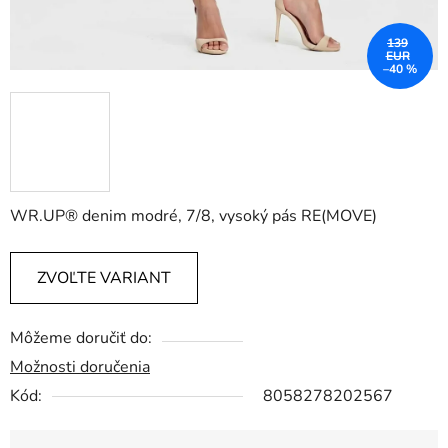
139
EUR
–40 %
WR.UP® denim modré, 7/8, vysoký pás RE(MOVE)
ZVOĽTE VARIANT
Môžeme doručiť do:
Možnosti doručenia
Kód:
8058278202567