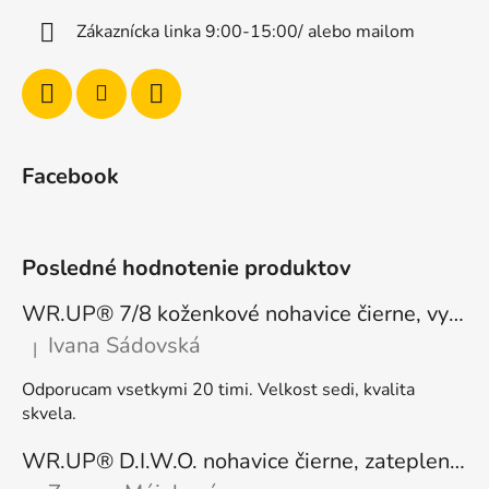
Zákaznícka linka 9:00-15:00/ alebo mailom
Facebook
Posledné hodnotenie produktov
WR.UP® 7/8 koženkové nohavice čierne, vysoký pás RE(MOVE) WRUP4HC006PREC, N
Ivana Sádovská
|
Hodnotenie produktu je 5 z 5 hviezdičiek.
Odporucam vsetkymi 20 timi. Velkost sedi, kvalita
skvela.
WR.UP® D.I.W.O. nohavice čierne, zateplené, regular pás, WRUP1RF444, N