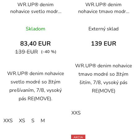
WR.UP® denim
WR.UP® denim
nohavice svetlo modré
nohavice tmavo modré
so žltým prešívaním,
so žltým šitím, 7/8,
7/8, vysoký pás
vysoký pás RE(MOVE)
Skladom
Externý sklad
RE(MOVE),
WRUP4HC002ORG,
WRUP4HC002ORG,
J0Y
83,40 EUR
139 EUR
J4Y
139 EUR
(–40 %)
WR.UP® denim nohavice
WR.UP® denim nohavice
tmavo modré so žltým
svetlo modré so žltým
šitím, 7/8, vysoký pás
prešívaním, 7/8, vysoký
RE(MOVE)
pás RE(MOVE).
XXS
XXS
XS
S
M
AKCIA