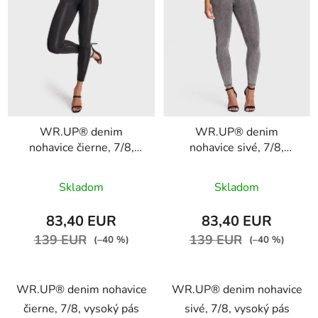
WR.UP® denim
WR.UP® denim
nohavice čierne, 7/8,
nohavice sivé, 7/8,
vysoký pás RE(MOVE)
vysoký pás RE(MOVE)
Priemerné
WRUP4HC002ORG,
WRUP4HC002ORG,
Skladom
Skladom
J7N
hodnotenie
J3Y
produktu
83,40 EUR
83,40 EUR
je
139 EUR
139 EUR
(–40 %)
(–40 %)
5,0
z
WR.UP® denim nohavice
WR.UP® denim nohavice
5
čierne, 7/8, vysoký pás
sivé, 7/8, vysoký pás
hviezdičiek.