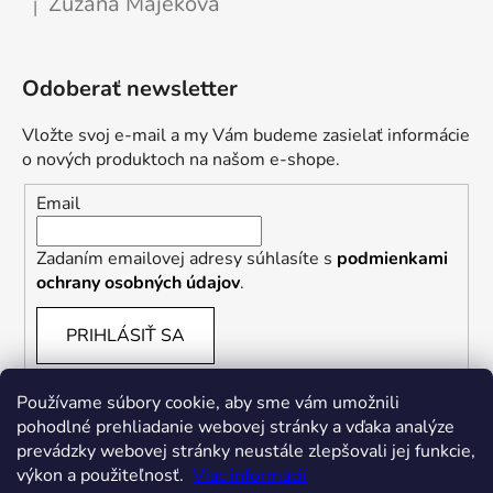
Zuzana Májeková
|
Hodnotenie produktu je 5 z 5 hviezdičiek.
Odoberať newsletter
Vložte svoj e-mail a my Vám budeme zasielať informácie
o nových produktoch na našom e-shope.
Email
Zadaním emailovej adresy súhlasíte s
podmienkami
ochrany osobných údajov
.
PRIHLÁSIŤ SA
Používame súbory cookie, aby sme vám umožnili
pohodlné prehliadanie webovej stránky a vďaka analýze
prevádzky webovej stránky neustále zlepšovali jej funkcie,
výkon a použiteľnosť.
Viac informácií