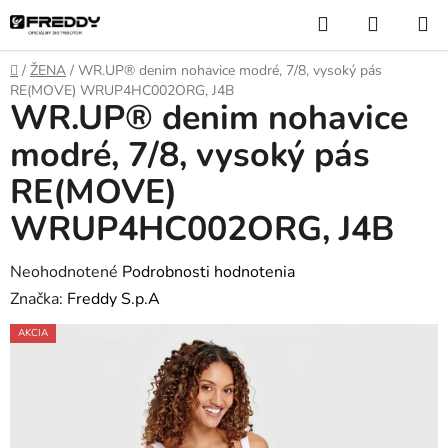
Prejsť
Hľadať
NÁKUP
na
KOŠÍK
obsah
Domov
/
ŽENA
/
WR.UP® denim nohavice modré, 7/8, vysoký pás
RE(MOVE) WRUP4HC002ORG, J4B
WR.UP® denim nohavice
modré, 7/8, vysoký pás
RE(MOVE)
WRUP4HC002ORG, J4B
Priemerné
Neohodnotené
Podrobnosti hodnotenia
hodnotenie
Značka:
Freddy S.p.A
produktu
AKCIA
je
0,0
z
5