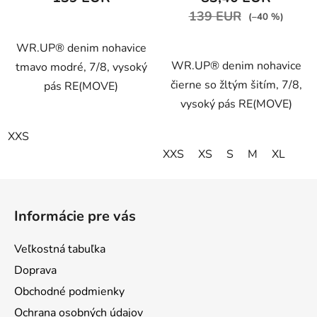
139 EUR
(–40 %)
WR.UP® denim nohavice
WR.UP® denim nohavice
tmavo modré, 7/8, vysoký
čierne so žltým šitím, 7/8,
pás RE(MOVE)
vysoký pás RE(MOVE)
XXS
XXS
XS
S
M
XL
Z
á
Informácie pre vás
p
ä
Veľkostná tabuľka
t
Doprava
i
Obchodné podmienky
e
Ochrana osobných údajov