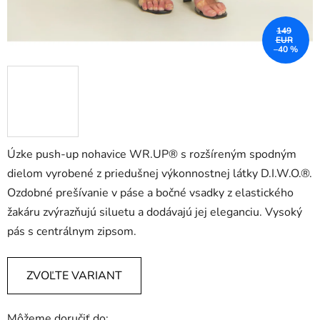
149
EUR
–40 %
Úzke push-up nohavice WR.UP® s rozšíreným spodným
dielom vyrobené z priedušnej výkonnostnej látky D.I.W.O.®.
Ozdobné prešívanie v páse a bočné vsadky z elastického
žakáru zvýrazňujú siluetu a dodávajú jej eleganciu. Vysoký
pás s centrálnym zipsom.
ZVOĽTE VARIANT
Môžeme doručiť do: