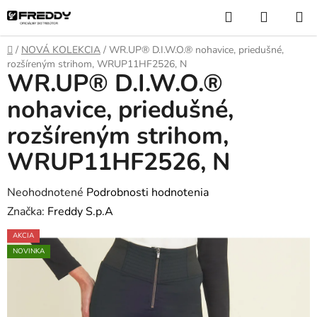
Prejsť
Hľadať
NÁKUP
na
KOŠÍK
obsah
Domov
/
NOVÁ KOLEKCIA
/
WR.UP® D.I.W.O.® nohavice, priedušné,
rozšíreným strihom, WRUP11HF2526, N
WR.UP® D.I.W.O.®
nohavice, priedušné,
rozšíreným strihom,
WRUP11HF2526, N
Priemerné
Neohodnotené
Podrobnosti hodnotenia
hodnotenie
Značka:
Freddy S.p.A
produktu
AKCIA
je
NOVINKA
0,0
z
5