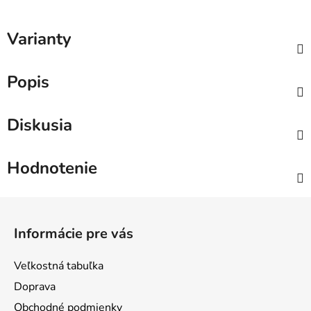
Varianty
Popis
Diskusia
Hodnotenie
Z
á
Informácie pre vás
p
ä
Veľkostná tabuľka
t
Doprava
i
Obchodné podmienky