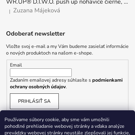
WR.UP® D.I.W.O. push up nohavice čierne, zateplené, regular pás, WRUP1RF444, N
Zuzana Májeková
|
Hodnotenie produktu je 5 z 5 hviezdičiek.
Odoberať newsletter
Vložte svoj e-mail a my Vám budeme zasielať informácie
o nových produktoch na našom e-shope.
Email
Zadaním emailovej adresy súhlasíte s
podmienkami
ochrany osobných údajov
.
PRIHLÁSIŤ SA
Používame súbory cookie, aby sme vám umožnili
pohodlné prehliadanie webovej stránky a vďaka analýze
prevádzky webovej stránky neustále zlepšovali jej funkcie,