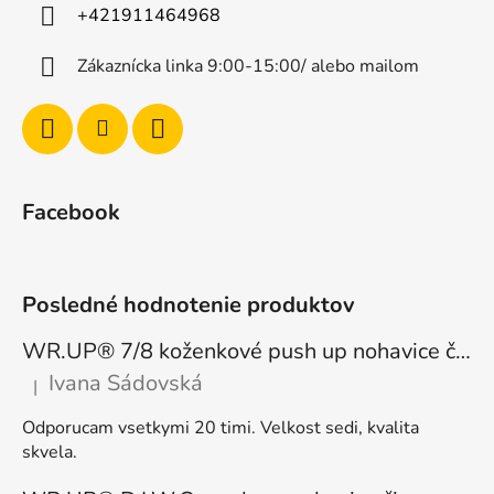
+421911464968
Zákaznícka linka 9:00-15:00/ alebo mailom
Facebook
Posledné hodnotenie produktov
WR.UP® 7/8 koženkové push up nohavice čierne, vysoký pás RE(MOVE) WRUP4HC006PREC, N
Ivana Sádovská
|
Hodnotenie produktu je 5 z 5 hviezdičiek.
Odporucam vsetkymi 20 timi. Velkost sedi, kvalita
skvela.