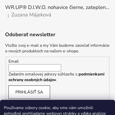
WR.UP® D.I.W.O. nohavice čierne, zateplené, regular pás, WRUP1RF444, N
Zuzana Májeková
|
Hodnotenie produktu je 5 z 5 hviezdičiek.
Odoberať newsletter
Vložte svoj e-mail a my Vám budeme zasielať informácie
o nových produktoch na našom e-shope.
Email
Zadaním emailovej adresy súhlasíte s
podmienkami
ochrany osobných údajov
.
PRIHLÁSIŤ SA
Používame súbory cookie, aby sme vám umožnili
pohodlné prehliadanie webovej stránky a vďaka analýze