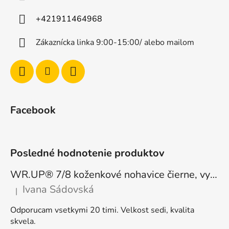
+421911464968
Zákaznícka linka 9:00-15:00/ alebo mailom
Facebook
Posledné hodnotenie produktov
WR.UP® 7/8 koženkové nohavice čierne, vysoký pás RE(MOVE) WRUP4HC006PREC, N
Ivana Sádovská
|
Hodnotenie produktu je 5 z 5 hviezdičiek.
Odporucam vsetkymi 20 timi. Velkost sedi, kvalita
skvela.