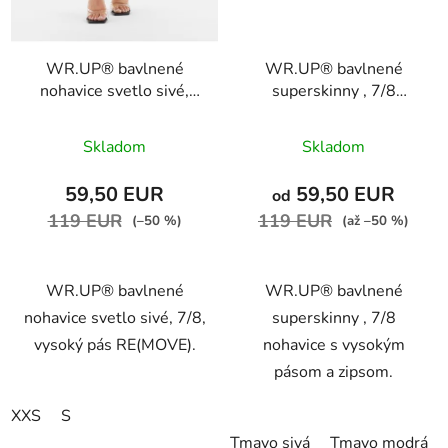
WR.UP® bavlnené
WR.UP® bavlnené
nohavice svetlo sivé,
superskinny , 7/8
7/8, vysoký pás
nohavice s vysokým
RE(MOVE),
pásom a zipsom,
Skladom
Skladom
WRUP4HC001ORG,
WRUP4HC001ORG,
H4
G14
59,50 EUR
59,50 EUR
od
119 EUR
119 EUR
(–50 %)
(až –50 %)
WR.UP® bavlnené
WR.UP® bavlnené
nohavice svetlo sivé, 7/8,
superskinny , 7/8
vysoký pás RE(MOVE).
nohavice s vysokým
pásom a zipsom.
XXS
S
Tmavo sivá
Tmavo modrá