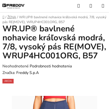
Prejsť
Hľadať
NÁKUP
na
KOŠÍK
obsah
Domov
/
ŽENA
/
WR.UP® bavlnené nohavice kráľovská modrá, 7/8, vysoký
pás RE(MOVE), WRUP4HC001ORG, B57
WR.UP® bavlnené
nohavice kráľovská modrá,
7/8, vysoký pás RE(MOVE),
WRUP4HC001ORG, B57
Priemerné
Neohodnotené
Podrobnosti hodnotenia
hodnotenie
Značka:
Freddy S.p.A
produktu
AKCIA
je
0,0
z
5