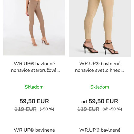
WR.UP® bavlnené
WR.UP® bavlnené
nohavice staroružové,
nohavice svetlo hnedé,
7/8 dĺžka, vysoký pás
7/8, vysoký pás
RE(MOVE),
RE(MOVE),
Skladom
Skladom
WRUP4HC001ORG,
WRUP4HC001ORG,
P80
M35
59,50 EUR
59,50 EUR
od
119 EUR
119 EUR
(–50 %)
(až –50 %)
WR.UP® bavlnené
WR.UP® bavlnené