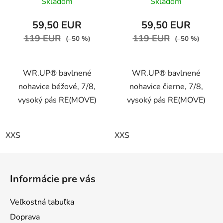
Skladom
Skladom
Z40
59,50 EUR
59,50 EUR
119 EUR
119 EUR
(–50 %)
(–50 %)
WR.UP® bavlnené
WR.UP® bavlnené
nohavice béžové, 7/8,
nohavice čierne, 7/8,
vysoký pás RE(MOVE)
vysoký pás RE(MOVE)
XXS
XXS
Z
á
Informácie pre vás
p
ä
Veľkostná tabuľka
t
Doprava