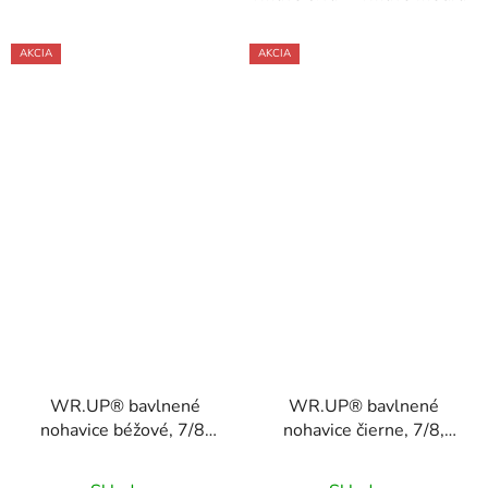
AKCIA
AKCIA
WR.UP® bavlnené
WR.UP® bavlnené
nohavice béžové, 7/8,
nohavice čierne, 7/8,
vysoký pás RE(MOVE),
vysoký pás RE(MOVE),
WRUP4HC001ORG,
WRUP4HC001ORG, N