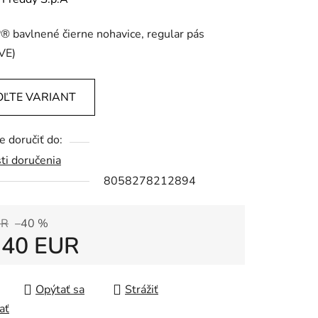
tu
 bavlnené čierne nohavice, regular pás
VE)
OĽTE VARIANT
iek.
 doručiť do:
ti doručenia
8058278212894
UR
–40 %
,40 EUR
tková cena:
Opýtať sa
Strážiť
ať