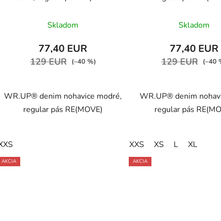
WRUP1RC002ORG, J4B
WRUP1RC002ORG,
Priemerné
Prieme
Skladom
Skladom
hodnotenie
hodnot
produktu
produk
77,40 EUR
77,40 EUR
je
je
129 EUR
129 EUR
(–40 %)
(–40 
5,0
5,0
z
z
WR.UP® denim nohavice modré,
WR.UP® denim nohavic
5
5
regular pás RE(MOVE)
regular pás RE(M
hviezdičiek.
hviezdič
XXS
XXS
XS
L
XL
AKCIA
AKCIA