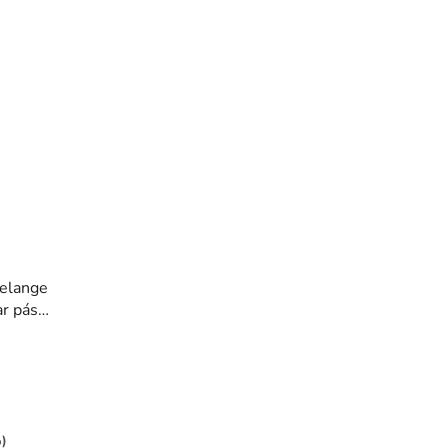
elange
ar pás
001ORG,
%)