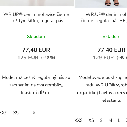
WR.UP® denim nohavice čierne
WR.UP® denim noh
so žltým šitím, regular pás
čierne, regular pás R
RE(MOVE) WRUP1RC002ORG,
WRUP1RC002ORG,
Prieme
J7Y
Skladom
Skladom
hodnot
produk
77,40 EUR
77,40 EUR
je
129 EUR
129 EUR
(–40 %)
(–40 
5,0
z
Model má bežný regularný pás so
Modelovacie push-up n
5
zapínaním na dva gombíky,
radu WR.UP® vyrob
hviezdič
klasickú dĺžku.
organickej bavlny a rec
elastanu.
XXS
XS
L
XL
XXS
XS
S
M
L