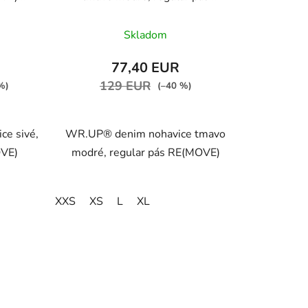
 J3Y
RE(MOVE) WRUP1RC002ORG,
rné
J0B
Skladom
enie
tu
77,40 EUR
129 EUR
%)
(–40 %)
e sivé,
WR.UP® denim nohavice tmavo
OVE)
modré, regular pás RE(MOVE)
iek.
XXS
XS
L
XL