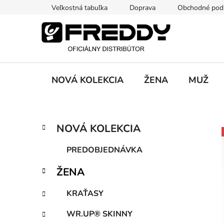
Prejsť
Veľkostná tabuľka
Doprava
Obchodné pod
na
obsah
NOVÁ KOLEKCIA
ŽENA
MUŽ
B
K
Preskočiť
NOVÁ KOLEKCIA
a
kategórie
o
t
č
PREDOBJEDNÁVKA
e
n
g
ŽENA
ý
ó
p
r
KRAŤASY
i
a
e
n
WR.UP® SKINNY