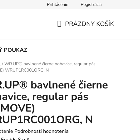
Prihlásenie
Registrácia
výmena
Reklamácia
Často kladené otázky
Kontakt
PRÁZDNY KOŠÍK
NÁKUPNÝ
KOŠÍK
Ý POUKAZ
A
/
WR.UP® bavlnené čierne nohavice, regular pás
E) WRUP1RC001ORG, N
.UP® bavlnené čierne
avice, regular pás
(MOVE)
UP1RC001ORG, N
rné
otenie
Podrobnosti hodnotenia
enie
:
Freddy S.p.A