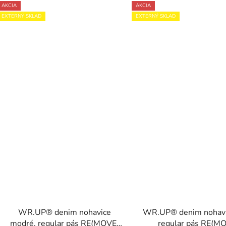
AKCIA
AKCIA
EXTERNÝ SKLAD
EXTERNÝ SKLAD
WR.UP® denim nohavice
WR.UP® denim nohavic
modré, regular pás RE(MOVE)
regular pás RE(M