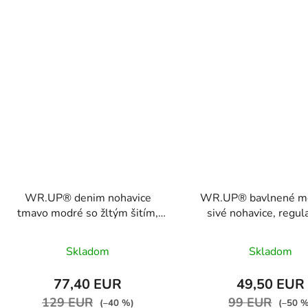
WR.UP® denim nohavice
WR.UP® bavlnené m
tmavo modré so žltým šitím,
sivé nohavice, regul
regular pás RE(MOVE)
RE(MOVE) WRUP1RC
WRUP1RC002ORG, J0Y
H4
Skladom
Skladom
77,40 EUR
49,50 EUR
129 EUR
99 EUR
(–40 %)
(–50 