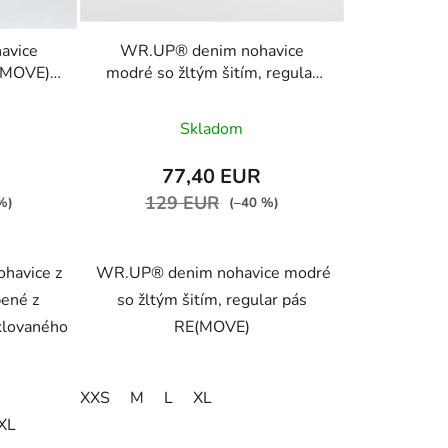
avice
WR.UP® denim nohavice
E(MOVE),
modré so žltým šitím, regular
 J7N
pás RE(MOVE)
rné
WRUP1RC002ORG, J4Y
Skladom
enie
tu
77,40 EUR
129 EUR
%)
(–40 %)
ohavice z
WR.UP® denim nohavice modré
ené z
so žltým šitím, regular pás
iek.
yklovaného
RE(MOVE)
XXS
M
L
XL
XL