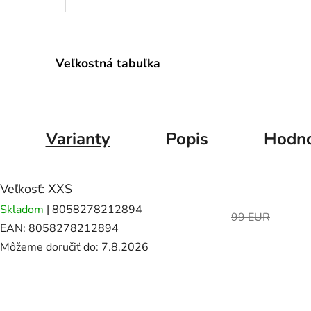
Veľkostná tabuľka
Varianty
Popis
Hodno
Veľkosť: XXS
Skladom
| 8058278212894
99 EUR
EAN:
8058278212894
Môžeme doručiť do:
7.8.2026