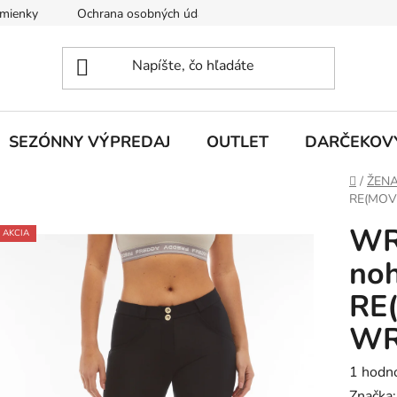
mienky
Ochrana osobných údajov
O nás
Vrátenie a 
SEZÓNNY VÝPREDAJ
OUTLET
DARČEKOV
Domov
/
ŽEN
RE(MOV
WR
AKCIA
noh
RE
WR
Prieme
1 hodn
hodnot
Značka