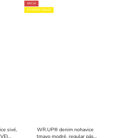
AKCIA
EXTERNÝ SKLAD
e sivé,
WR.UP® denim nohavice
OVE)
tmavo modré, regular pás