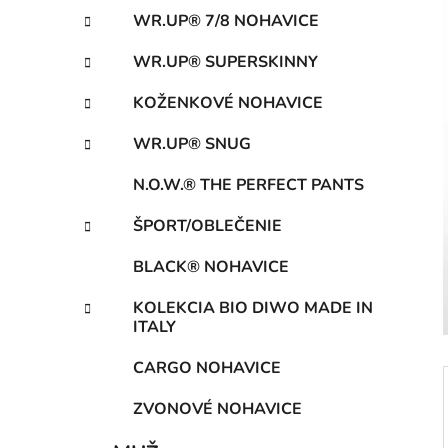
e
WR.UP® 7/8 NOHAVICE
l
WR.UP® SUPERSKINNY
KOŽENKOVÉ NOHAVICE
WR.UP® SNUG
N.O.W.® THE PERFECT PANTS
ŠPORT/OBLEČENIE
BLACK® NOHAVICE
KOLEKCIA BIO DIWO MADE IN
ITALY
CARGO NOHAVICE
ZVONOVÉ NOHAVICE