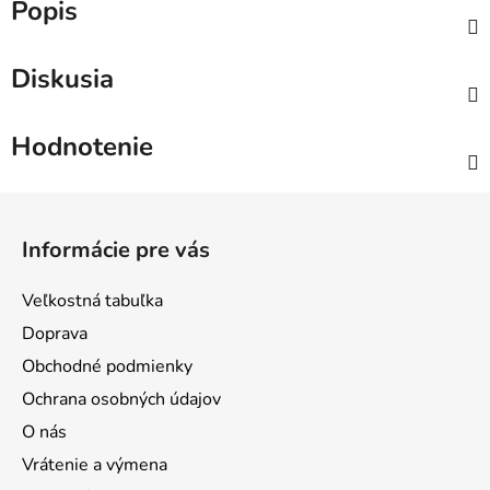
Popis
Diskusia
Hodnotenie
Z
á
Informácie pre vás
p
ä
Veľkostná tabuľka
t
Doprava
i
Obchodné podmienky
e
Ochrana osobných údajov
O nás
Vrátenie a výmena