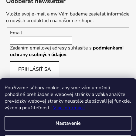
Odoberať newsletter
Vložte svoj e-mail a my Vám budeme zasielať informácie
o nových produktoch na našom e-shope.
Email
Zadaním emailovej adresy súhlasíte s
podmienkami
ochrany osobných údajov
.
PRIHLÁSIŤ SA
Používame súbory cookie, aby sme vám umožnili
pohodlné prehliadanie webovej stránky a vďaka analýze
prevádzky webovej stránky neustále zlepšovali jej funkcie,
výkon a použiteľnosť.
Viac informácií
Nastavenie