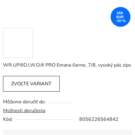
159
EUR
–50 %
WR.UP®D.I.W.O.® PRO Emana čierne, 7/8, vysoký pás zips
ZVOĽTE VARIANT
Môžeme doručiť do:
Možnosti doručenia
Kód:
8056226564842