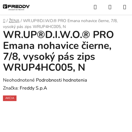
Prejsť
Hľadať
NÁKUP
na
KOŠÍK
obsah
Domov
/
ŽENA
/
WR.UP®D.I.W.O.® PRO Emana nohavice čierne, 7/8,
vysoký pás zips WRUP4HC005, N
WR.UP®D.I.W.O.® PRO
Emana nohavice čierne,
7/8, vysoký pás zips
WRUP4HC005, N
Priemerné
Neohodnotené
Podrobnosti hodnotenia
hodnotenie
Značka:
Freddy S.p.A
produktu
AKCIA
je
0,0
z
5