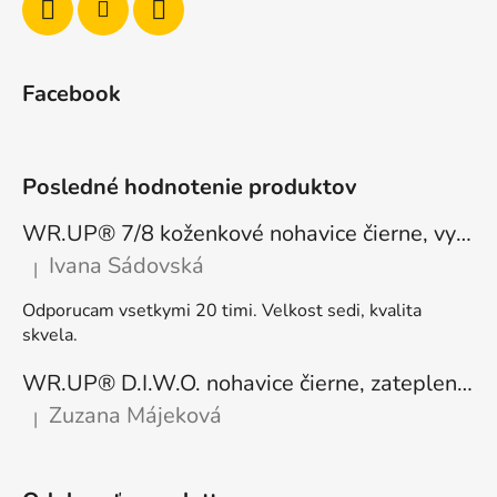
Facebook
Posledné hodnotenie produktov
WR.UP® 7/8 koženkové nohavice čierne, vysoký pás RE(MOVE) WRUP4HC006PREC, N
Ivana Sádovská
|
Hodnotenie produktu je 5 z 5 hviezdičiek.
Odporucam vsetkymi 20 timi. Velkost sedi, kvalita
skvela.
WR.UP® D.I.W.O. nohavice čierne, zateplené, regular pás, WRUP1RF444, N
Zuzana Májeková
|
Hodnotenie produktu je 5 z 5 hviezdičiek.