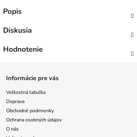
Popis
Diskusia
Hodnotenie
Z
á
Informácie pre vás
p
ä
Veľkostná tabuľka
t
Doprava
i
Obchodné podmienky
e
Ochrana osobných údajov
O nás