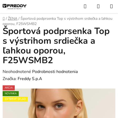
Prejsť
Hľadať
NÁKUP
na
KOŠÍK
obsah
Domov
/
ŽENA
/
Športová podprsenka Top s výstrihom srdiečka a ľahkou
oporou, F25WSMB2
Športová podprsenka Top
s výstrihom srdiečka a
ľahkou oporou,
F25WSMB2
Priemerné
Neohodnotené
Podrobnosti hodnotenia
hodnotenie
Značka:
Freddy S.p.A
produktu
AKCIA
je
NOVINKA
0,0
EXTERNÝ SKLAD
z
5