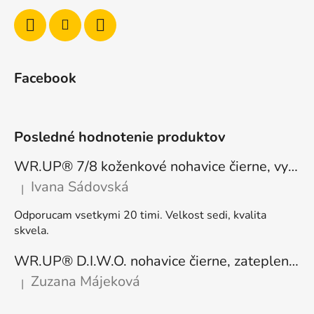
Facebook
Posledné hodnotenie produktov
WR.UP® 7/8 koženkové nohavice čierne, vysoký pás RE(MOVE) WRUP4HC006PREC, N
Ivana Sádovská
|
Hodnotenie produktu je 5 z 5 hviezdičiek.
Odporucam vsetkymi 20 timi. Velkost sedi, kvalita
skvela.
WR.UP® D.I.W.O. nohavice čierne, zateplené, regular pás, WRUP1RF444, N
Zuzana Májeková
|
Hodnotenie produktu je 5 z 5 hviezdičiek.