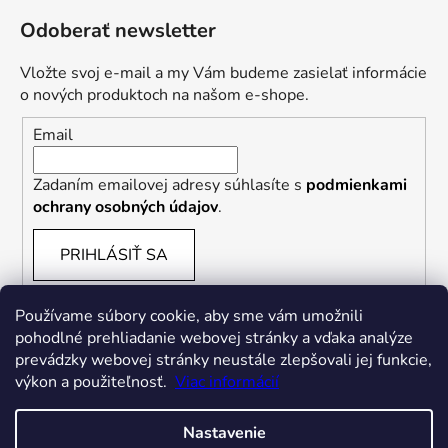
Odoberať newsletter
Vložte svoj e-mail a my Vám budeme zasielať informácie
o nových produktoch na našom e-shope.
Email
Zadaním emailovej adresy súhlasíte s
podmienkami
ochrany osobných údajov
.
PRIHLÁSIŤ SA
Používame súbory cookie, aby sme vám umožnili
pohodlné prehliadanie webovej stránky a vďaka analýze
prevádzky webovej stránky neustále zlepšovali jej funkcie,
výkon a použiteľnosť.
Viac informácií
Nastavenie