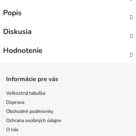
Popis
Diskusia
Hodnotenie
Z
á
Informácie pre vás
p
ä
Veľkostná tabuľka
t
Doprava
i
Obchodné podmienky
e
Ochrana osobných údajov
O nás