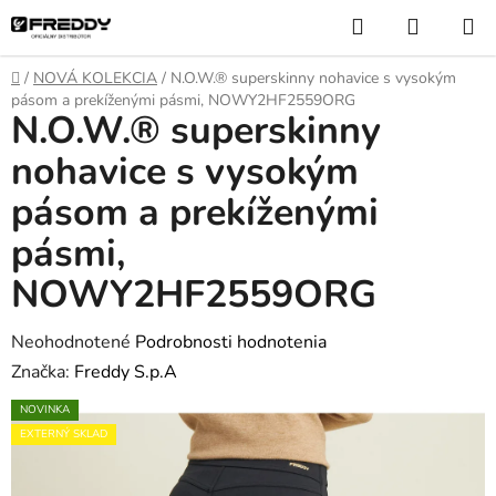
Prejsť
Hľadať
NÁKUP
na
KOŠÍK
obsah
Domov
/
NOVÁ KOLEKCIA
/
N.O.W.® superskinny nohavice s vysokým
pásom a prekíženými pásmi, NOWY2HF2559ORG
N.O.W.® superskinny
nohavice s vysokým
pásom a prekíženými
pásmi,
NOWY2HF2559ORG
Priemerné
Neohodnotené
Podrobnosti hodnotenia
hodnotenie
Značka:
Freddy S.p.A
produktu
NOVINKA
je
EXTERNÝ SKLAD
0,0
z