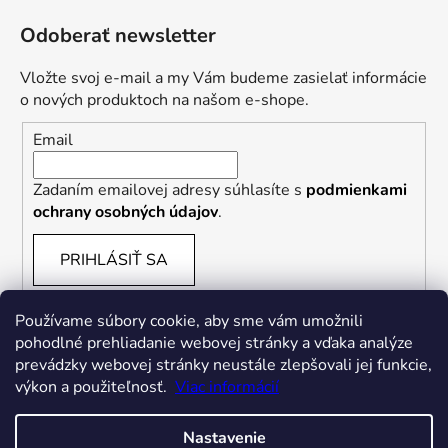
Odoberať newsletter
Vložte svoj e-mail a my Vám budeme zasielať informácie
o nových produktoch na našom e-shope.
Email
Zadaním emailovej adresy súhlasíte s
podmienkami
ochrany osobných údajov
.
PRIHLÁSIŤ SA
Používame súbory cookie, aby sme vám umožnili
pohodlné prehliadanie webovej stránky a vďaka analýze
prevádzky webovej stránky neustále zlepšovali jej funkcie,
výkon a použiteľnosť.
Viac informácií
Nastavenie