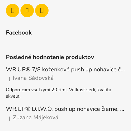
Facebook
Posledné hodnotenie produktov
WR.UP® 7/8 koženkové push up nohavice čierne, vysoký pás RE(MOVE) WRUP4HC006PREC, N
Ivana Sádovská
|
Hodnotenie produktu je 5 z 5 hviezdičiek.
Odporucam vsetkymi 20 timi. Velkost sedi, kvalita
skvela.
WR.UP® D.I.W.O. push up nohavice čierne, zateplené, regular pás, WRUP1RF444, N
Zuzana Májeková
|
Hodnotenie produktu je 5 z 5 hviezdičiek.