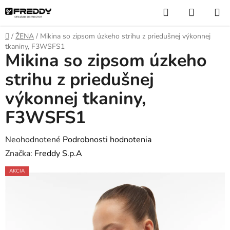
Prejsť
Hľadať
NÁKUP
na
KOŠÍK
obsah
Domov
/
ŽENA
/
Mikina so zipsom úzkeho strihu z priedušnej výkonnej
tkaniny, F3WSFS1
Mikina so zipsom úzkeho
strihu z priedušnej
výkonnej tkaniny,
F3WSFS1
Priemerné
Neohodnotené
Podrobnosti hodnotenia
hodnotenie
Značka:
Freddy S.p.A
produktu
AKCIA
je
0,0
z
5