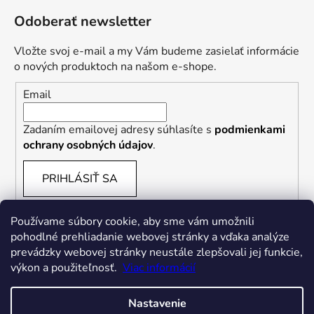
Odoberať newsletter
Vložte svoj e-mail a my Vám budeme zasielať informácie
o nových produktoch na našom e-shope.
Email
Zadaním emailovej adresy súhlasíte s
podmienkami
ochrany osobných údajov
.
PRIHLÁSIŤ SA
Používame súbory cookie, aby sme vám umožnili
pohodlné prehliadanie webovej stránky a vďaka analýze
prevádzky webovej stránky neustále zlepšovali jej funkcie,
výkon a použiteľnosť.
Viac informácií
Nastavenie