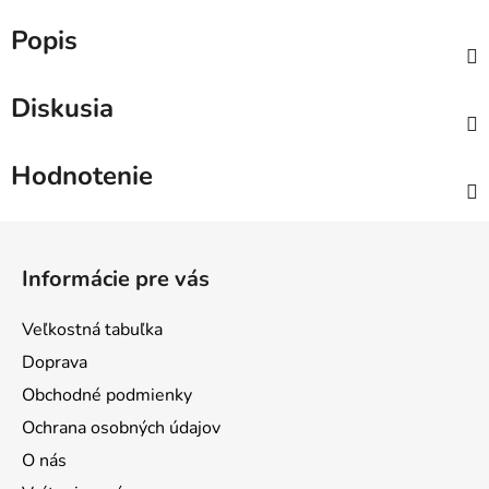
Popis
Diskusia
Hodnotenie
Z
á
Informácie pre vás
p
ä
Veľkostná tabuľka
t
Doprava
i
Obchodné podmienky
e
Ochrana osobných údajov
O nás