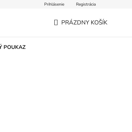
Prihlásenie
Registrácia
výmena
Reklamácia
Často kladené otázky
Kontakt
PRÁZDNY KOŠÍK
NÁKUPNÝ
KOŠÍK
Ý POUKAZ