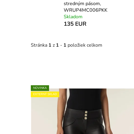
stredným pásom,
WRUP4MC006PKK
Skladom
135 EUR
Stránka
1
z
1
-
1
položiek celkom
V
NOVINKA
ý
EXTERNÝ SKLAD
p
i
s
p
r