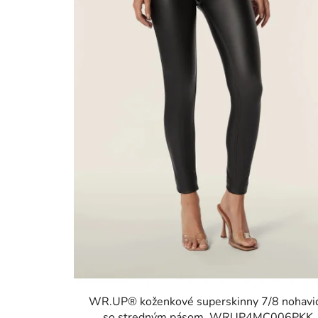
o
d
u
k
t
o
v
WR.UP® koženkové superskinny 7/8 nohavi
so stredným pásom, WRUP4MC006PKK