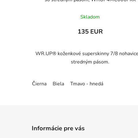
Skladom
135 EUR
WR.UP® koženkové superskinny 7/8 nohavice
stredným pásom.
Čierna
Biela
Tmavo - hnedá
Z
á
Informácie pre vás
p