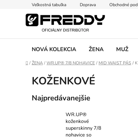
Prejsť
Veľkostná tabuľka
Doprava
Obchodné pod
na
obsah
NOVÁ KOLEKCIA
ŽENA
MUŽ
Domov
/
ŽENA
/
WR.UP® 7/8 NOHAVICE
/
MID WAIST PÁS
/
K
KOŽENKOVÉ
Najpredávanejšie
WR.UP®
koženkové
superskinny 7/8
nohavice so