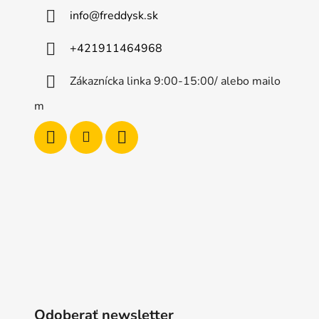
c
i
info
@
freddysk.sk
e
p
+421911464968
r
v
Zákaznícka linka 9:00-15:00/ alebo mailo
k
m
y
v
ý
p
i
s
u
Odoberať newsletter