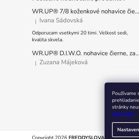
WR.UP® 7/8 koženkové nohavice čierne, vysoký pás RE(MOVE) WRUP4HC006P
Ivana Sádovská
|
Hodnotenie produktu je 5 z 5 hviezdičiek.
Odporucam vsetkymi 20 timi. Velkost sedi,
kvalita skvela.
WR.UP® D.I.W.O. nohavice čierne, zateplené, regular pás
Zuzana Májeková
|
Hodnotenie produktu je 5 z 5 hviezdičiek.
Používame s
prehliadani
stránky neus
informácií
Nastaven
Copyright 2026
FREDDYSLOVAKIA
. Všetky pr