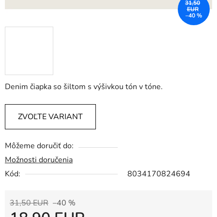
31,50
EUR
–40 %
Denim čiapka so šiltom s výšivkou tón v tóne.
ZVOĽTE VARIANT
Môžeme doručiť do:
Možnosti doručenia
Kód:
8034170824694
31,50 EUR
–40 %