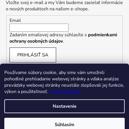
Vložte svoj e-mail a my Vám budeme zasielať informácie
o nových produktoch na našom e-shope.
Email
Zadaním emailovej adresy súhlasíte s
podmienkami
ochrany osobných údajov
.
PRIHLÁSIŤ SA
Používame súbory cookie, aby sme vám umožnili
pohodlné prehliadanie webovej stránky a vďaka analýze
prevádzky webovej stránky neustále zlepšovali jej funkcie,
výkon a použiteľnosť.
Viac informácií
Nastavenie
Vytvoril Shoptet
Súhlasím
Copyright 2026
FREDDYSLOVAKIA
. Všetky práva