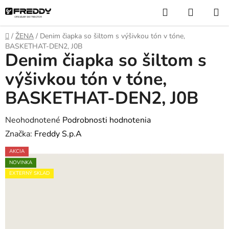
Prejsť
Hľadať
NÁKUP
na
KOŠÍK
obsah
Domov
/
ŽENA
/
Denim čiapka so šiltom s výšivkou tón v tóne,
BASKETHAT-DEN2, J0B
Denim čiapka so šiltom s
výšivkou tón v tóne,
BASKETHAT-DEN2, J0B
Priemerné
Neohodnotené
Podrobnosti hodnotenia
hodnotenie
Značka:
Freddy S.p.A
produktu
AKCIA
je
NOVINKA
0,0
EXTERNÝ SKLAD
z
5
hviezdičiek.