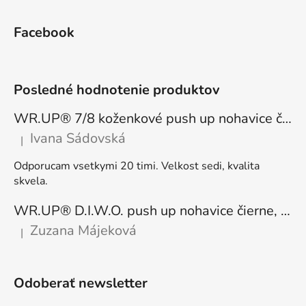
Facebook
Posledné hodnotenie produktov
WR.UP® 7/8 koženkové push up nohavice čierne, vysoký pás RE(MOVE) WRUP4HC006PREC, N
Ivana Sádovská
|
Hodnotenie produktu je 5 z 5 hviezdičiek.
Odporucam vsetkymi 20 timi. Velkost sedi, kvalita
skvela.
WR.UP® D.I.W.O. push up nohavice čierne, zateplené, regular pás, WRUP1RF444, N
Zuzana Májeková
|
Hodnotenie produktu je 5 z 5 hviezdičiek.
Odoberať newsletter