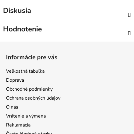
Diskusia
Hodnotenie
Z
á
Informácie pre vás
p
ä
Veľkostná tabuľka
t
Doprava
i
Obchodné podmienky
e
Ochrana osobných údajov
O nás
Vrátenie a výmena
Reklamácia