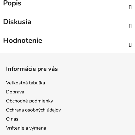
Popis
Diskusia
Hodnotenie
Z
á
Informácie pre vás
p
ä
Veľkostná tabuľka
t
Doprava
i
Obchodné podmienky
e
Ochrana osobných údajov
O nás
Vrátenie a výmena