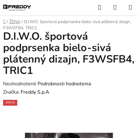
Prejsť
Hľadať
NÁKUP
na
KOŠÍK
obsah
Domov
/
ŽENA
/
D.I.W.O. športová podprsenka bielo-sivá plátenný dizajn,
F3WSFB4, TRIC1
D.I.W.O. športová
podprsenka bielo-sivá
plátenný dizajn, F3WSFB4,
TRIC1
Priemerné
Neohodnotené
Podrobnosti hodnotenia
hodnotenie
Značka:
Freddy S.p.A
produktu
AKCIA
je
0,0
z
5