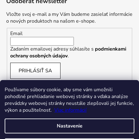
Odoberať newsletter
Vložte svoj e-mail a my Vám budeme zasielať informácie
o nových produktoch na našom e-shope.
Email
Zadaním emailovej adresy súhlasíte s
podmienkami
ochrany osobných údajov
.
PRIHLÁSIŤ SA
Používame súbory cookie, aby sme vám umožnili
pohodlné prehliadanie webovej stránky a vďaka analýze
prevádzky webovej stránky neustále zlepšovali jej funkcie,
výkon a použiteľnosť.
Viac informácií
Nastavenie