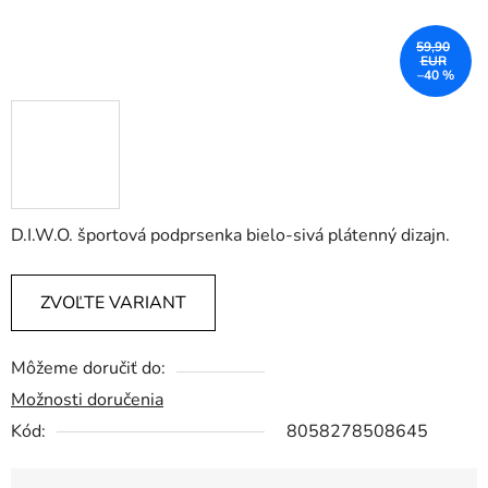
59,90
EUR
–40 %
D.I.W.O. športová podprsenka bielo-sivá plátenný dizajn.
ZVOĽTE VARIANT
Môžeme doručiť do:
Možnosti doručenia
Kód:
8058278508645