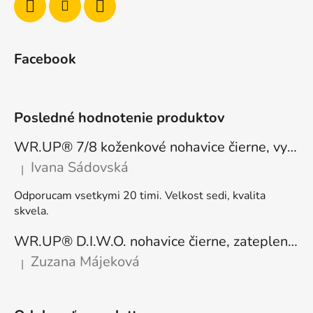
Facebook
Posledné hodnotenie produktov
WR.UP® 7/8 koženkové nohavice čierne, vysoký pás RE(MOVE) WRUP4HC006PREC, N
Ivana Sádovská
|
Hodnotenie produktu je 5 z 5 hviezdičiek.
Odporucam vsetkymi 20 timi. Velkost sedi, kvalita
skvela.
WR.UP® D.I.W.O. nohavice čierne, zateplené, regular pás, WRUP1RF444, N
Zuzana Májeková
|
Hodnotenie produktu je 5 z 5 hviezdičiek.