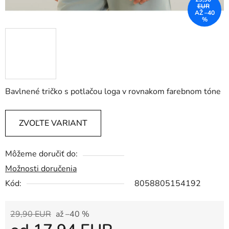
EUR
AŽ –40
%
Bavlnené tričko s potlačou loga v rovnakom farebnom tóne
ZVOĽTE VARIANT
Môžeme doručiť do:
Možnosti doručenia
Kód:
8058805154192
29,90 EUR
až –40 %