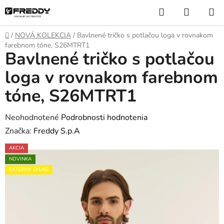
Prejsť
Hľadať
NÁKUP
na
KOŠÍK
obsah
Domov
/
NOVÁ KOLEKCIA
/
Bavlnené tričko s potlačou loga v rovnakom
farebnom tóne, S26MTRT1
Bavlnené tričko s potlačou
loga v rovnakom farebnom
tóne, S26MTRT1
Priemerné
Neohodnotené
Podrobnosti hodnotenia
hodnotenie
Značka:
Freddy S.p.A
produktu
AKCIA
je
NOVINKA
0,0
EXTERNÝ SKLAD
z
5
hviezdičiek.