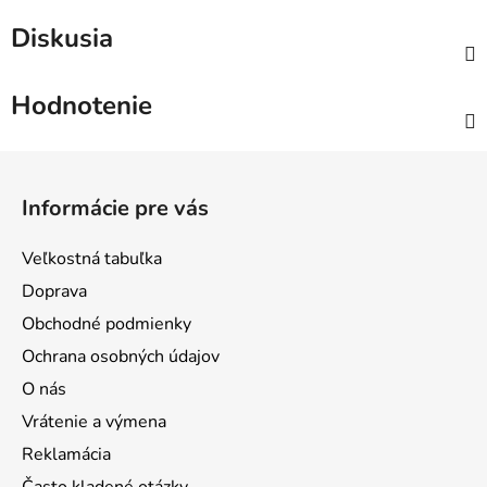
Diskusia
Hodnotenie
Z
á
Informácie pre vás
p
ä
Veľkostná tabuľka
t
Doprava
i
Obchodné podmienky
e
Ochrana osobných údajov
O nás
Vrátenie a výmena
Reklamácia