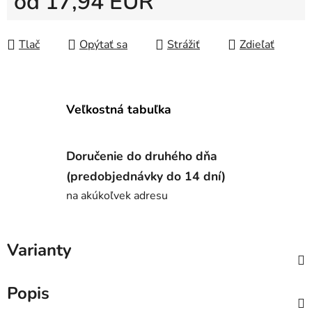
od
17,94 EUR
Jednotková cena:
Tlač
Opýtať sa
Strážiť
Zdieľať
Veľkostná tabuľka
Doručenie do druhého dňa
(predobjednávky do 14 dní)
na akúkoľvek adresu
Varianty
Popis