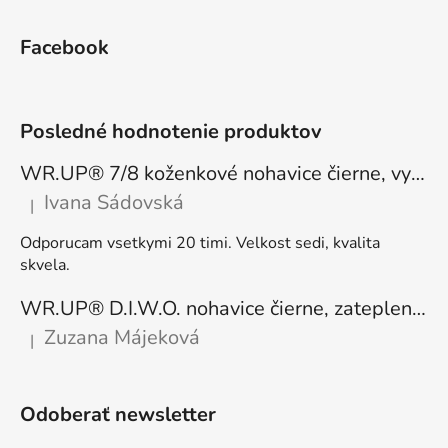
Facebook
Posledné hodnotenie produktov
WR.UP® 7/8 koženkové nohavice čierne, vysoký pás RE(MOVE) WRUP4HC006PREC, N
Ivana Sádovská
|
Hodnotenie produktu je 5 z 5 hviezdičiek.
Odporucam vsetkymi 20 timi. Velkost sedi, kvalita
skvela.
WR.UP® D.I.W.O. nohavice čierne, zateplené, regular pás, WRUP1RF444, N
Zuzana Májeková
|
Hodnotenie produktu je 5 z 5 hviezdičiek.
Odoberať newsletter