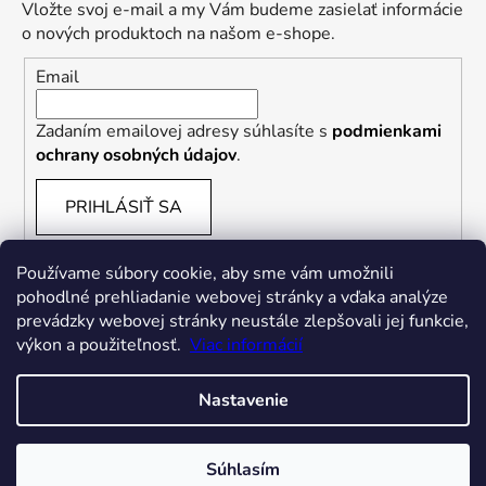
Vložte svoj e-mail a my Vám budeme zasielať informácie
o nových produktoch na našom e-shope.
Email
Zadaním emailovej adresy súhlasíte s
podmienkami
ochrany osobných údajov
.
PRIHLÁSIŤ SA
Používame súbory cookie, aby sme vám umožnili
pohodlné prehliadanie webovej stránky a vďaka analýze
prevádzky webovej stránky neustále zlepšovali jej funkcie,
výkon a použiteľnosť.
Viac informácií
Nastavenie
Vytvoril Shoptet
Súhlasím
Copyright 2026
FREDDYSLOVAKIA
. Všetky práva