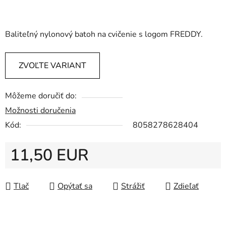
Baliteľný nylonový batoh na cvičenie s logom FREDDY.
ZVOĽTE VARIANT
Môžeme doručiť do:
Možnosti doručenia
Kód:
8058278628404
11,50 EUR
Jednotková cena:
Tlač
Opýtať sa
Strážiť
Zdieľať