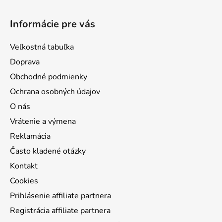
Z
á
Informácie pre vás
p
ä
Veľkostná tabuľka
t
Doprava
i
Obchodné podmienky
e
Ochrana osobných údajov
O nás
Vrátenie a výmena
Reklamácia
Často kladené otázky
Kontakt
Cookies
Prihlásenie affiliate partnera
Registrácia affiliate partnera