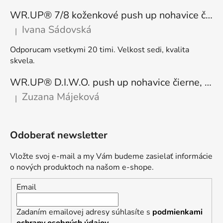
WR.UP® 7/8 koženkové push up nohavice čierne, vysoký pás RE(MOVE) WRUP4HC006PREC, N
Ivana Sádovská
|
Hodnotenie produktu je 5 z 5 hviezdičiek.
Odporucam vsetkymi 20 timi. Velkost sedi, kvalita
skvela.
WR.UP® D.I.W.O. push up nohavice čierne, zateplené, regular pás, WRUP1RF444, N
Zuzana Májeková
|
Hodnotenie produktu je 5 z 5 hviezdičiek.
Odoberať newsletter
Vložte svoj e-mail a my Vám budeme zasielať informácie
o nových produktoch na našom e-shope.
Email
Zadaním emailovej adresy súhlasíte s
podmienkami
ochrany osobných údajov
.