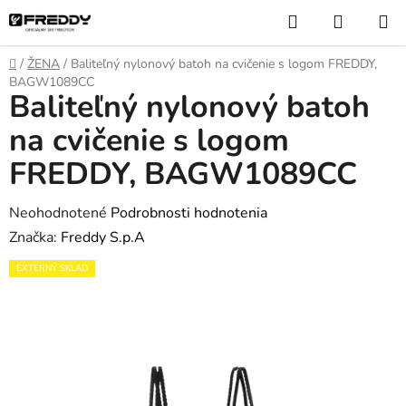
Prejsť
Hľadať
NÁKUP
na
KOŠÍK
obsah
Domov
/
ŽENA
/
Baliteľný nylonový batoh na cvičenie s logom FREDDY,
BAGW1089CC
Baliteľný nylonový batoh
na cvičenie s logom
FREDDY, BAGW1089CC
Priemerné
Neohodnotené
Podrobnosti hodnotenia
hodnotenie
Značka:
Freddy S.p.A
produktu
EXTERNÝ SKLAD
je
0,0
z
5
hviezdičiek.